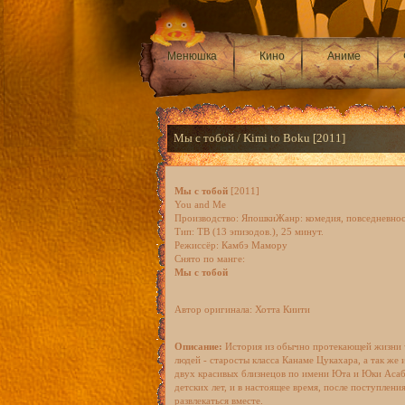
Менюшка
Кино
Аниме
Мы с тобой / Kimi to Boku [2011]
Мы с тобой
[2011]
You and Me
Производство: ЯпошкиЖанр: комедия, повседневно
Тип: ТВ (13 эпизодов.), 25 минут.
Режиссёр: Камбэ Мамору
Снято по манге:
Мы с тобой
Автор оригинала: Хотта Киити
Описание:
История из обычно протекающей жизни
людей - старосты класса Канаме Цукахара, а так ж
двух красивых близнецов по имени Юта и Юки Асаба
детских лет, и в настоящее время, после поступлен
развлекаться вместе.