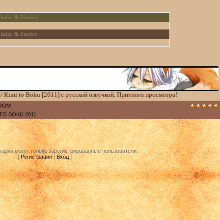
ladiel & Zendos]
ladiel & Zendos]
ladiel & Zendos]
ladiel & Zendos]
ladiel & Zendos]
 Kimi to Boku [2011] с русской озвучкой. Притного просмотра!
ladiel & Zendos]
ROM
 TO BOKU 2011
.
ladiel & Zendos]
ladiel & Zendos]
ladiel & Zendos]
арии могут только зарегистрированные пользователи.
[
Регистрация
|
Вход
]
Eladiel & Zendos]
Eladiel & Zendos]
Eladiel & Zendos]
Eladiel & Zendos]