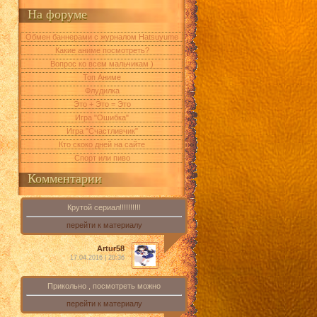
На форуме
Обмен баннерами с журналом Hatsuyume
Какие аниме посмотреть?
Вопрос ко всем мальчикам )
Топ Аниме
Флудилка
Это + Это = Это
Игра "Ошибка"
Игра "Счастливчик"
Кто скоко дней на сайте
Спорт или пиво
Комментарии
Крутой сериал!!!!!!!!!!
перейти к материалу
Artur58
17.04.2016 | 20:36
Прикольно , посмотреть можно
перейти к материалу