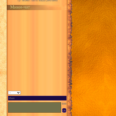
Тут может быть ваша реклама
Мини-чат
500