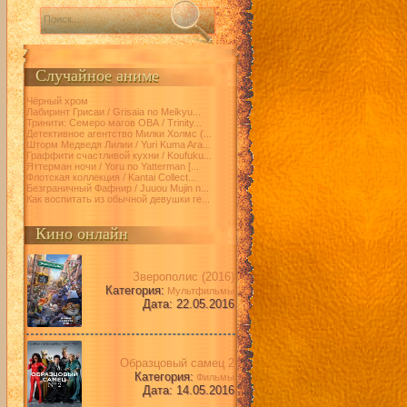
Случайное аниме
Чёрный хром
Лабиринт Грисаи / Grisaia no Meikyu...
Тринити: Семеро магов ОВА / Trinity...
Детективное агентство Милки Холмс (...
Шторм Медведя Лилии / Yuri Kuma Ara...
Граффити счастливой кухни / Koufuku...
Яттерман ночи / Yoru no Yatterman [...
Флотская коллекция / Kantai Collect...
Безграничный Фафнир / Juuou Mujin n...
Как воспитать из обычной девушки ге...
Кино онлайн
Зверополис (2016)
Категория:
Мультфильмы
Дата: 22.05.2016
Образцовый самец 2
Категория:
Фильмы
Дата: 14.05.2016