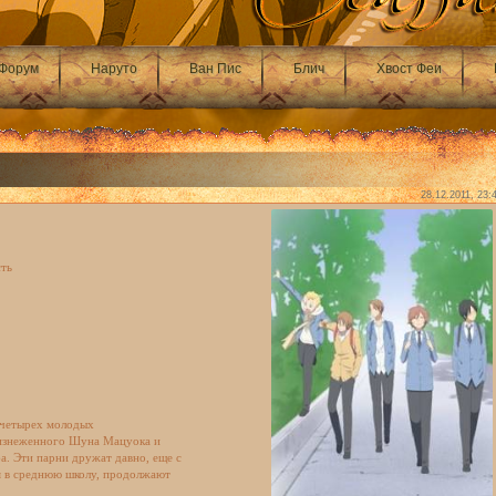
Форум
Наруто
Ван Пис
Блич
Хвост Феи
28.12.2011, 23:
сть
 четырех молодых
е изнеженного Шуна Мацуока и
. Эти парни дружат давно, еще с
ия в среднюю школу, продолжают