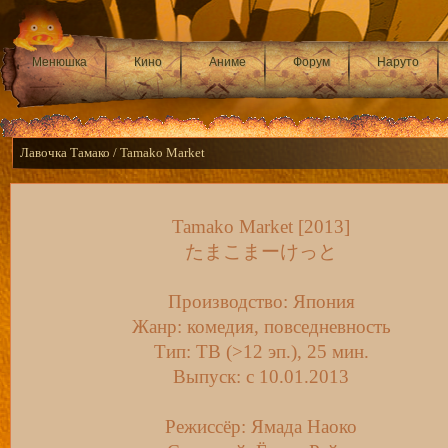
Менюшка
Кино
Аниме
Форум
Наруто
Лавочка Тамако / Tamako Market
Tamako Market [2013]
たまこまーけっと
Производство: Япония
Жанр: комедия, повседневность
Тип: ТВ (>12 эп.), 25 мин.
Выпуск: c 10.01.2013
Режиссёр: Ямада Наоко