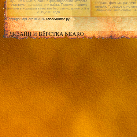
лучших аниме онлайн, в формировании которого
собраны фильмы различны
участвуют пользователи сайта. Просмотр аниме
онлайн, Турецкое кино онл
онлайн в хорошем качестве бесплатно. anime online
Индийское кино онлайн.|А
2015,2016 года.
Copyright MyCorp © 2026
КлассАниме.ру
ДИЗАЙН И ВЁРСТКА NEARO