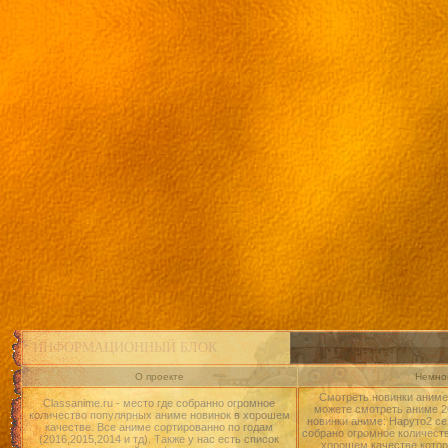
ИНФОРМАЦИОННЫЙ БЛОК
О проекте
Немног
Смотреть новинки аниме 
Classanime.ru - место где собранно огромное
можете смотреть аниме 20
количество популярных аниме новинок в хорошем
новинки аниме: Наруто2 се
качестве. Все аниме сортированно по годам
собрано огромное количест
(2016,2015,2014 и тд). Также у нас есть список
хорошем качестве котор