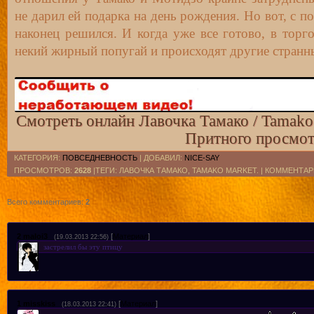
не дарил ей подарка на день рождения. Но вот, с 
наконец решился. И когда уже все готово, в торг
некий жирный попугай и происходят другие стран
Смотреть онлайн Лавочка Тамако / Tamako 
Притного просмот
КАТЕГОРИЯ
:
ПОВСЕДНЕВНОСТЬ
|
ДОБАВИЛ
:
NICE-SAY
ПРОСМОТРОВ
:
2628
|ТЕГИ: ЛАВОЧКА ТАМАКО, TAMAKO MARKET. |
КОММЕНТАР
Всего комментариев
:
2
2
maloi3
[
Материал
]
(19.03.2013 22:56)
застрелил бы эту птицу
1
misskiss
[
Материал
]
(18.03.2013 22:41)