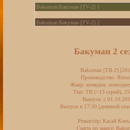
Bakuman/Бакуман [TV-2] 1
Bakuman/Бакуман [TV-2] 2
Bakuman/Бакуман [TV-2] 3
Бакуман 2 се
Bakuman/Бакуман [TV-2] 4
Bakuman/Бакуман [TV-2] 5
Bakuman [ТВ-2] [201
Производство: Япон
Жанр: комедия, повседне
Bakuman/Бакуман [TV-2] 6
Тип: ТВ (>13 серий), 25
Выпуск: c 01.10.20
Bakuman/Бакуман [TV-2] 7
Выпуск в 17:30 [дневной сеа
Bakuman/Бакуман [TV-2] 8
Режиссёр: Касай Кэнъ
Снято по манге: Baku