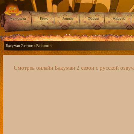
Менюшка
Кино
Аниме
Форум
Наруто
Бакуман 2 сезон / Bakuman
Смотреь онлайн Бакуман 2 сезон с русской озву