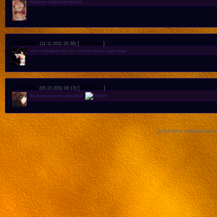
Наверн закодировался...
2
0Илья0
[
Материал
]
(11.11.2011 20:38)
это слишком но эта серия очень классная
1
конэко
[
Материал
]
(05.10.2011 06:13)
Большооооое спасибо!
Добавлять комментарии 