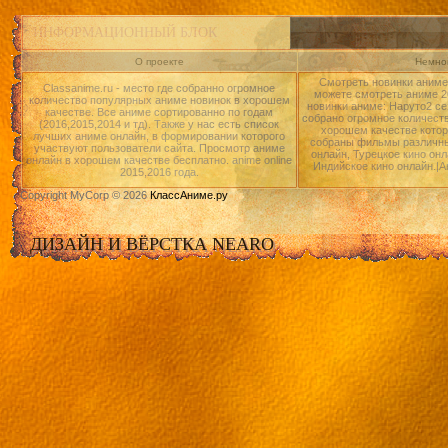
ИНФОРМАЦИОННЫЙ БЛОК
О проекте
Немног
Смотреть новинки аниме 
Classanime.ru - место где собранно огромное
можете смотреть аниме 20
количество популярных аниме новинок в хорошем
новинки аниме: Наруто2 се
качестве. Все аниме сортированно по годам
собрано огромное количест
(2016,2015,2014 и тд). Также у нас есть список
хорошем качестве котор
лучших аниме онлайн, в формировании которого
собраны фильмы различны
участвуют пользователи сайта. Просмотр аниме
онлайн, Турецкое кино онл
онлайн в хорошем качестве бесплатно. anime online
Индийское кино онлайн.|А
2015,2016 года.
Copyright MyCorp © 2026
КлассАниме.ру
ДИЗАЙН И ВЁРСТКА NEARO