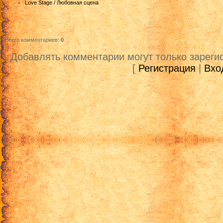
Love Stage / Любовная сцена
Всего комментариев
:
0
Добавлять комментарии могут только зареги
[
Регистрация
|
Вхо