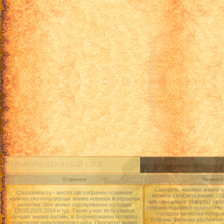
ИНФОРМАЦИОННЫЙ БЛОК
О проекте
Немного 
Смотреть новинки аниме о
Classanime.ru - место где собранно огромное
можете смотреть аниме 2015
количество популярных аниме новинок в хорошем
новинки аниме: Наруто2 сезо
качестве. Все аниме сортированно по годам
собрано огромное количество
(2016,2015,2014 и тд). Также у нас есть список
хорошем качестве которые
лучших аниме онлайн, в формировании которого
собраны фильмы различных 
участвуют пользователи сайта. Просмотр аниме