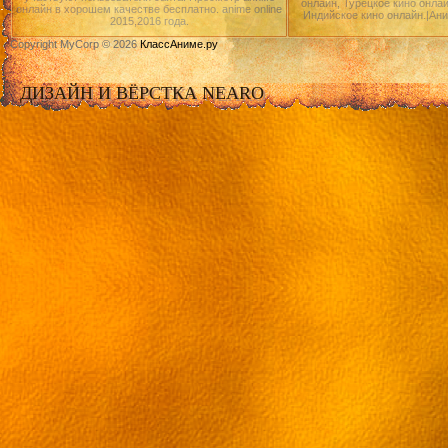
онлайн, Турецкое кино онлай
онлайн в хорошем качестве бесплатно. anime online
Индийское кино онлайн.|Ан
2015,2016 года.
Copyright MyCorp © 2026
КлассАниме.ру
ДИЗАЙН И ВЁРСТКА NEARO