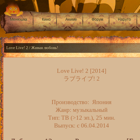
Менюшка
Кино
Аниме
Форум
Наруто
Love Live! 2 / Живая любовь!
Love Live! 2 [2014]
ラブライブ! 2
Производство: Япония
Жанр: музыкальный
Тип: ТВ (>12 эп.), 25 мин.
Выпуск: c 06.04.2014