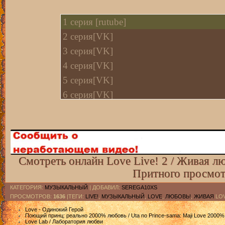
1 cерия [rutube]
2 серия[VK]
3 серия[VK]
4 серия[VK]
5 серия[VK]
6 серия[VK]
7 серия[VK]
8 серия[VK]
9 серия[VK]
10 серия[VK]
Смотреть онлайн Love Live! 2 / Живая лю
11 серия[VK]
Притного просмот
12 cерия [rutube]
КАТЕГОРИЯ
:
МУЗЫКАЛЬНЫЙ
|
ДОБАВИЛ
:
SEREGA10XS
ПРОСМОТРОВ
:
1636
|ТЕГИ:
LIVE!
,
МУЗЫКАЛЬНЫЙ
,
LOVE
,
ЛЮБОВЬ!
,
ЖИВАЯ
LOV
Love - Одинокий Герой
Поющий принц: реально 2000% любовь / Uta no Prince-sama: Maji Love 2000%
Love Lab / Лаборатория любви