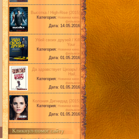
Высотка / High-Rise (2015)
Категория:
Новинки кино,
фильмов
Дата: 14.05.2016
Убей своих друзей / Kill
Your ...
Категория:
Новинки кино,
фильмов
Дата: 01.05.2016
Да здравствует Цезарь! /
Hail,...
Категория:
Новинки кино,
фильмов
Дата: 01.05.2016
Колония Дигнидад (2015)
Категория:
Новинки кино,
фильмов
Дата: 01.05.2016
Кликнул-помог сайту