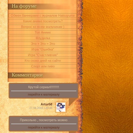
На форуме
Обмен баннерами с журналом Hatsuyume
Какие аниме посмотреть?
Вопрос ко всем мальчикам )
Топ Аниме
Флудилка
Это + Это = Это
Игра "Ошибка"
Игра "Счастливчик"
Кто скоко дней на сайте
Спорт или пиво
Комментарии
Крутой сериал!!!!!!!!!!
перейти к материалу
Artur58
17.04.2016 | 20:36
Прикольно , посмотреть можно
перейти к материалу