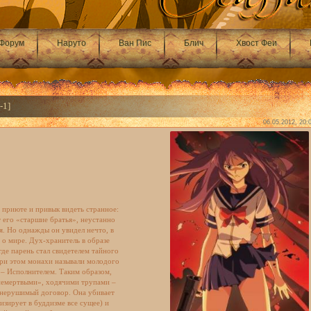
Форум
Наруто
Ван Пис
Блич
Хвост Феи
-1]
06.05.2012, 20:
 приюте и привык видеть странное:
 его «старшие братья», неустанно
ся. Но однажды он увидел нечто, в
 о мире. Дух-хранитель в образе
где парень стал свидетелем тайного
ри этом монахи называли молодого
 – Исполнителем. Таким образом,
немертвыми», ходячими трупами –
и нерушимый договор. Она убивает
изирует в буддизме все сущее) и