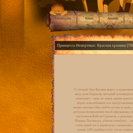
Менюшка
Кино
Аниме
Принцесса Немертвых: Красная хроника [TВ
15-летний Ори Кагами вырос в храмовом
ведь дзэн-буддизм, который исповедуют
повторяет – мир не таков, каким кажет
корне поколебавшее его представление
кошки призвал Ори пойти ночью в храм, 
ритуала воскрешения юной школьницы, п
настоятеля Кэйсэя Стражем, а девушку
Макина Хосимура, убитая сикабанэ – «
стала такой же и заключила с монахам
ровно 108 сикабанэ (это число символ