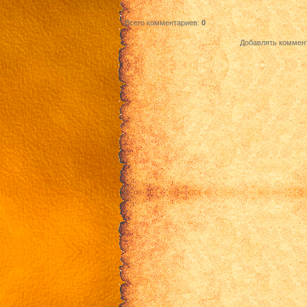
7 эпизод
Всего комментариев
:
0
8 эпизод
Добавлять коммент
9 эпизод
10 эпизод
11 эпизод
12 эпизод
13 эпизод