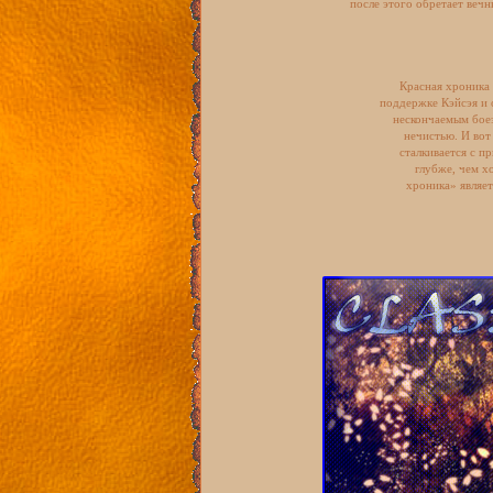
после этого обретает вечн
Красная хроника
поддержке Кэйсэя и 
нескончаемым боез
нечистью. И вот
сталкивается с пр
глубже, чем х
хроника» являет