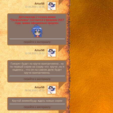
Artur58
10.04.2016 | 19:36
Дата выхода 2 сезона аниме
"Получеловек" состоится в феврале 2017
года, аниме официально продлен.
перейти к материалу
Artur58
10.04.2016 | 19:12
Говорят будет по круче ванпанчмена , ну
по первый серии не скажу что круче ,но я
надеюсь , что он на самом деле будет
круче ванпанчмена.
перейти к материалу
Artur58
08.04.2016 | 19:31
Крутой аниме!Буду ждать новые серии
перейти к материалу