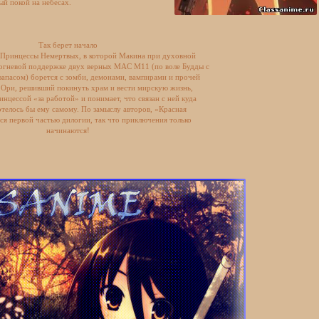
ый покой на небесах.
Так берет начало
 Принцессы Немертвых, в которой Макина при духовной
огневой поддержке двух верных MAC M11 (по воле Будды с
апасом) борется с зомби, демонами, вампирами и прочей
 Ори, решивший покинуть храм и вести мирскую жизнь,
инцессой «за работой» и понимает, что связан с ней куда
отелось бы ему самому. По замыслу авторов, «Красная
ся первой частью дилогии, так что приключения только
начинаются!