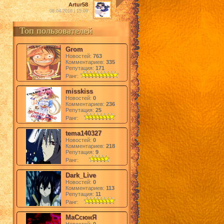
Artur58
08.04.2016 | 15:09
Топ пользователей
Grom
Новостей:
763
Комментариев:
335
Репутация:
171
Ранг:
misskiss
Новостей:
0
Комментариев:
236
Репутация:
25
Ранг:
tema140327
Новостей:
0
Комментариев:
218
Репутация:
9
Ранг:
Dark_Live
Новостей:
0
Комментариев:
113
Репутация:
11
Ранг:
МаСсюнЯ