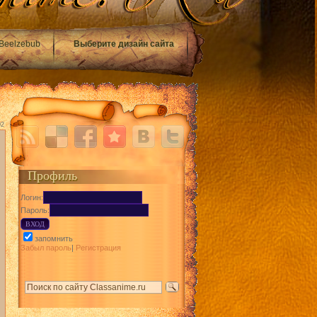
Beelzebub
Выберите дизайн сайта
02
Профиль
Логин:
Пароль:
запомнить
Забыл пароль
|
Регистрация