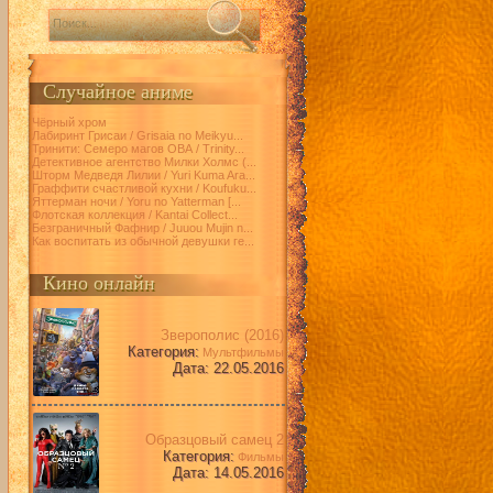
Случайное аниме
Чёрный хром
Лабиринт Грисаи / Grisaia no Meikyu...
Тринити: Семеро магов ОВА / Trinity...
Детективное агентство Милки Холмс (...
Шторм Медведя Лилии / Yuri Kuma Ara...
Граффити счастливой кухни / Koufuku...
Яттерман ночи / Yoru no Yatterman [...
Флотская коллекция / Kantai Collect...
Безграничный Фафнир / Juuou Mujin n...
Как воспитать из обычной девушки ге...
Кино онлайн
Зверополис (2016)
Категория:
Мультфильмы
Дата: 22.05.2016
Образцовый самец 2
Категория:
Фильмы
Дата: 14.05.2016