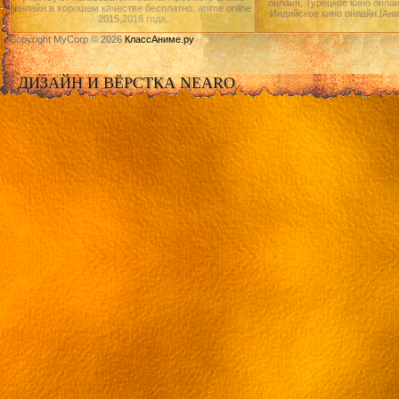
онлайн, Турецкое кино онлай
онлайн в хорошем качестве бесплатно. anime online
Индийское кино онлайн.|Ан
2015,2016 года.
Copyright MyCorp © 2026
КлассАниме.ру
ДИЗАЙН И ВЁРСТКА NEARO