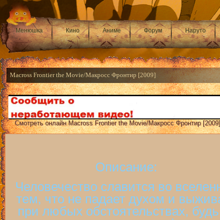
Менюшка
Кино
Аниме
Форум
Наруто
Macross Frontier the Movie/Макросс Фронтир [2009]
Смотреть онлайн Macross Frontier the Movie/Макросс Фронтир [2009]
Описание:
Человечество славится во вселен
тем, что не падает духом и выжив
при любых обстоятельствах, будь