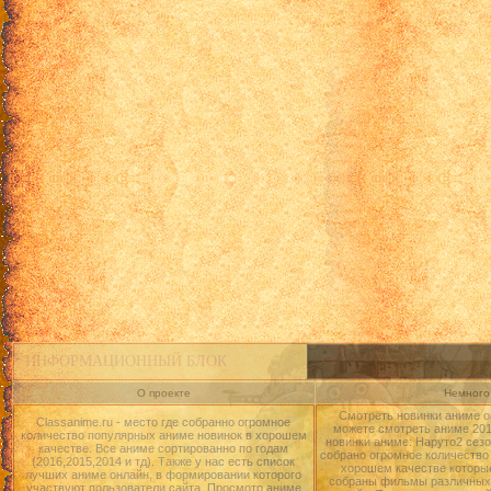
ИНФОРМАЦИОННЫЙ БЛОК
О проекте
Немного 
Смотреть новинки аниме о
Classanime.ru - место где собранно огромное
можете смотреть аниме 2015
количество популярных аниме новинок в хорошем
новинки аниме: Наруто2 сезо
качестве. Все аниме сортированно по годам
собрано огромное количество
(2016,2015,2014 и тд). Также у нас есть список
хорошем качестве которые
лучших аниме онлайн, в формировании которого
собраны фильмы различных 
участвуют пользователи сайта. Просмотр аниме