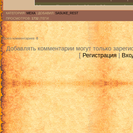
Macross Frontier the Movie/Макросс Фр
КАТЕГОРИЯ
:
МЕХА
|
ДОБАВИЛ
:
SASUKE_REST
ПРОСМОТРОВ
:
1732
|ТЕГИ: .
Всего комментариев
:
0
Добавлять комментарии могут только зареги
[
Регистрация
|
Вхо