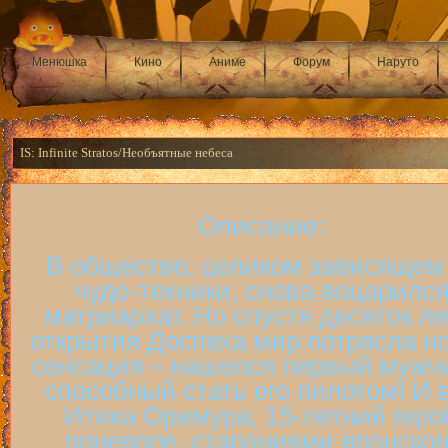
Менюшка
Кино
Аниме
Форум
Наруто
IS: Infinite Stratos/Необъятные небеса
Описание:
В обществе, целиком зависящем
чудо-техники, снова воцарилс
матриархат. Но спустя десяток ле
открытия Доспеха мир потрясла н
сенсация – нашелся первый мужч
способный стать его пилотом! И 
Итика Оримура, 15-летний геро
поневоле, стараниями японског