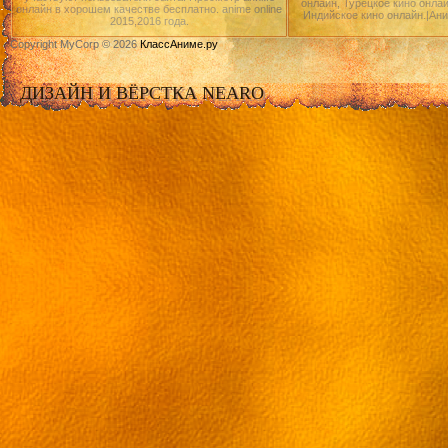
онлайн, Турецкое кино онлай
онлайн в хорошем качестве бесплатно. anime online
Индийское кино онлайн.|Ан
2015,2016 года.
Copyright MyCorp © 2026
КлассАниме.ру
ДИЗАЙН И ВЁРСТКА NEARO