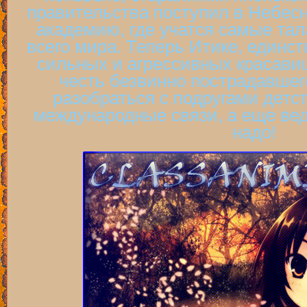
правительства поступил в Небес
академию, где учатся самые та
всего мира. Теперь Итике, единс
сильных и агрессивных красавиц
честь безвинно пострадавшег
разобраться с подругами детст
международные связи, а еще вед
надо!