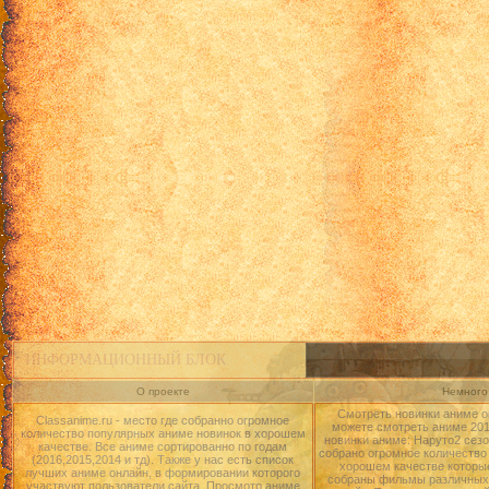
ИНФОРМАЦИОННЫЙ БЛОК
О проекте
Немного 
Смотреть новинки аниме о
Classanime.ru - место где собранно огромное
можете смотреть аниме 2015
количество популярных аниме новинок в хорошем
новинки аниме: Наруто2 сезо
качестве. Все аниме сортированно по годам
собрано огромное количество
(2016,2015,2014 и тд). Также у нас есть список
хорошем качестве которые
лучших аниме онлайн, в формировании которого
собраны фильмы различных 
участвуют пользователи сайта. Просмотр аниме