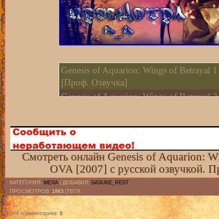
Genesis of Aquarion: Wings of Betrayal
[Проф. Озвучка]
Genesis of Aquarion: Wings of Betrayal
[Проф. Озвучка]
Смотреть онлайн Genesis of Aquarion: W
OVA [2007] с русской озвучкой. П
КАТЕГОРИЯ
:
МЕХА
|
ДОБАВИЛ
:
SASUKE_REST
ПРОСМОТРОВ
:
1863
|ТЕГИ: .
Всего комментариев
:
0