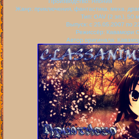
Производство: Япония
Жанр: приключения, фантастика, меха, др
Тип: OAV (2 эп.), 50 
Выпуск: c 25.05.2007 по 2
Режиссёр: Кавамори 
Автор оригинала: Кавамо