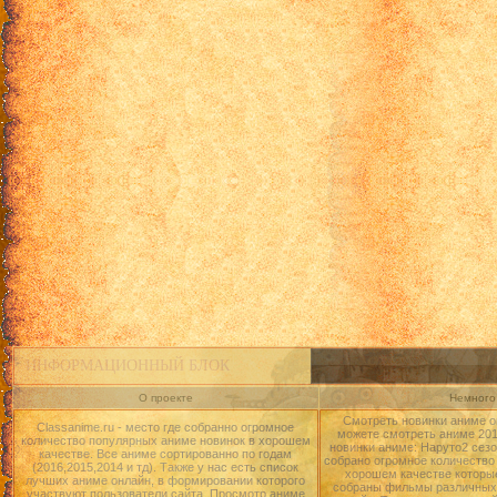
ИНФОРМАЦИОННЫЙ БЛОК
О проекте
Немного 
Смотреть новинки аниме о
Classanime.ru - место где собранно огромное
можете смотреть аниме 2015
количество популярных аниме новинок в хорошем
новинки аниме: Наруто2 сезо
качестве. Все аниме сортированно по годам
собрано огромное количество
(2016,2015,2014 и тд). Также у нас есть список
хорошем качестве которые
лучших аниме онлайн, в формировании которого
собраны фильмы различных 
участвуют пользователи сайта. Просмотр аниме