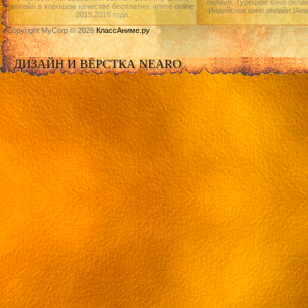
онлайн, Турецкое кино онлай
онлайн в хорошем качестве бесплатно. anime online
Индийское кино онлайн.|Ан
2015,2016 года.
Copyright MyCorp © 2026
КлассАниме.ру
ДИЗАЙН И ВЁРСТКА NEARO