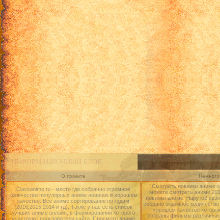
ИНФОРМАЦИОННЫЙ БЛОК
О проекте
Немного 
Смотреть новинки аниме о
Classanime.ru - место где собранно огромное
можете смотреть аниме 2015
количество популярных аниме новинок в хорошем
новинки аниме: Наруто2 сезо
качестве. Все аниме сортированно по годам
собрано огромное количество
(2016,2015,2014 и тд). Также у нас есть список
хорошем качестве которые
лучших аниме онлайн, в формировании которого
собраны фильмы различных 
участвуют пользователи сайта. Просмотр аниме