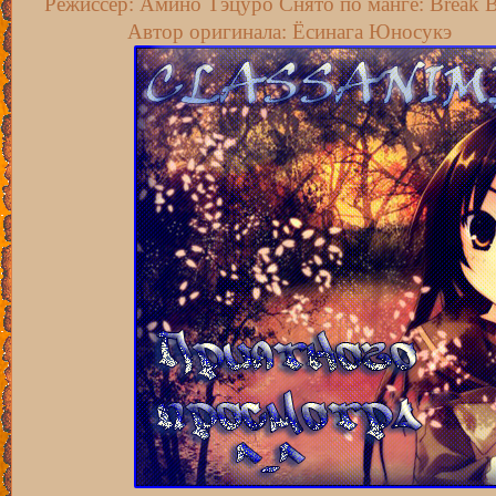
Режиссёр: Амино Тэцуро Снято по манге: Break B
Автор оригинала: Ёсинага Юносукэ