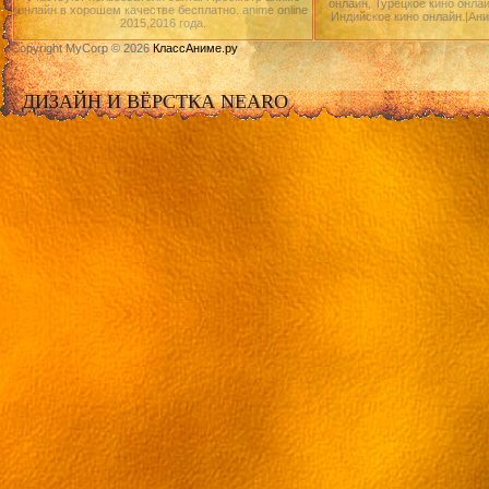
онлайн, Турецкое кино онлай
онлайн в хорошем качестве бесплатно. anime online
Индийское кино онлайн.|Ан
2015,2016 года.
Copyright MyCorp © 2026
КлассАниме.ру
ДИЗАЙН И ВЁРСТКА NEARO