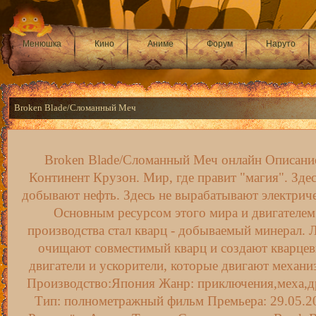
Менюшка
Кино
Аниме
Форум
Наруто
Broken Blade/Сломанный Меч
Broken Blade/Сломанный Меч онлайн Описани
Континент Крузон. Мир, где правит "магия". Здес
добывают нефть. Здесь не вырабатывают электриче
Основным ресурсом этого мира и двигателем
производства стал кварц - добываемый минерал. 
очищают совместимый кварц и создают кварце
двигатели и ускорители, которые двигают механи
Производство:Япония Жанр: приключения,меха,д
Тип: полнометражный фильм Премьера: 29.05.2