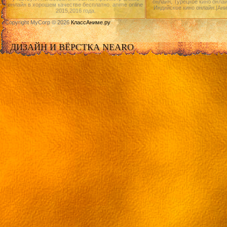
онлайн, Турецкое кино онлай
онлайн в хорошем качестве бесплатно. anime online
Индийское кино онлайн.|Ан
2015,2016 года.
Copyright MyCorp © 2026
КлассАниме.ру
ДИЗАЙН И ВЁРСТКА NEARO