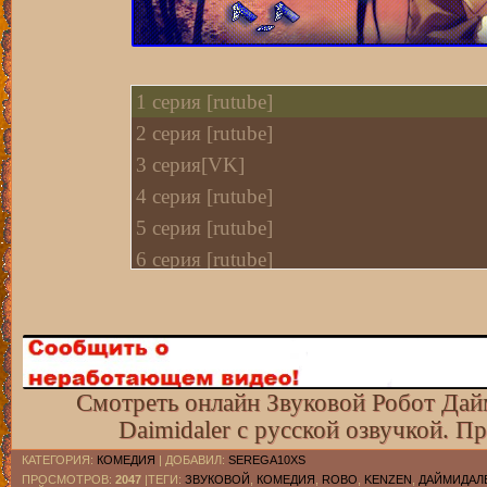
1 cерия [rutube]
2 cерия [rutube]
3 серия[VK]
4 cерия [rutube]
5 cерия [rutube]
6 cерия [rutube]
7 cерия [rutube]
8 cерия [rutube]
9 серия[VK]
10 серия[VK]
Смотреть онлайн Звуковой Робот Дай
11 серия[VK]
Daimidaler с русской озвучкой. П
12 серия[rutube]
КАТЕГОРИЯ
:
КОМЕДИЯ
|
ДОБАВИЛ
:
SEREGA10XS
ПРОСМОТРОВ
:
2047
|ТЕГИ:
ЗВУКОВОЙ
,
КОМЕДИЯ
,
ROBO
,
KENZEN
,
ДАЙМИДАЛ