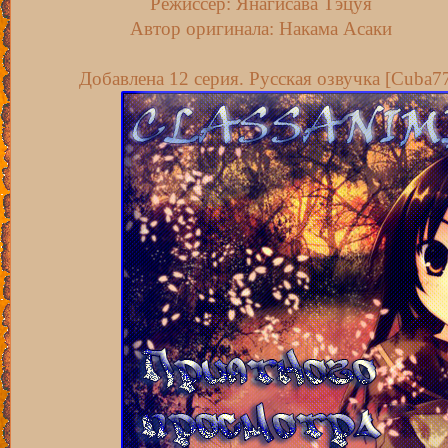
Режиссёр: Янагисава Тэцуя
Автор оригинала: Накама Асаки
Добавлена 12 серия. Русская озвучка [Cuba7