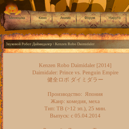
Менюшка
Кино
Аниме
Форум
Наруто
Звуковой Робот Даймидалер \ Kenzen Robo Daimidaler
Kenzen Robo Daimidaler [2014]
Daimidaler: Prince vs. Penguin Empire
健全ロボ ダイミダラー
Производство: Япония
Жанр: комедия, меха
Тип: ТВ (>12 эп.), 25 мин.
Выпуск: c 05.04.2014