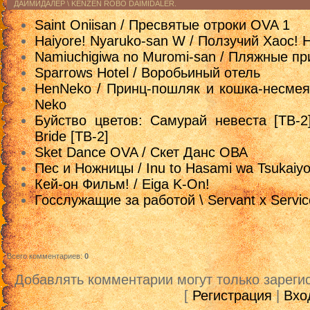
ДАЙМИДАЛЕР \ KENZEN ROBO DAIMIDALER.
Saint Oniisan / Пресвятые отроки OVA 1
Haiyore! Nyaruko-san W / Ползучий Хаос! 
Namiuchigiwa no Muromi-san / Пляжные п
Sparrows Hotel / Воробьиный отель
HenNeko / Принц-пошляк и кошка-несмеян
Neko
Буйство цветов: Самурай невеста [ТВ-2
Bride [ТВ-2]
Sket Dance OVA / Скет Данс ОВА
Пес и Ножницы / Inu to Hasami wa Tsukaiy
Кей-он Фильм! / Eiga K-On!
Госслужащие за работой \ Servant x Servic
Всего комментариев
:
0
Добавлять комментарии могут только зареги
[
Регистрация
|
Вхо