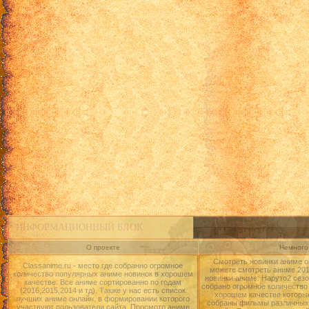
ИНФОРМАЦИОННЫЙ БЛОК
О проекте
Немного 
Смотреть новинки аниме о
Classanime.ru - место где собранно огромное
можете смотреть аниме 2015
количество популярных аниме новинок в хорошем
новинки аниме: Наруто2 сезо
качестве. Все аниме сортированно по годам
собрано огромное количество
(2016,2015,2014 и тд). Также у нас есть список
хорошем качестве которые
лучших аниме онлайн, в формировании которого
собраны фильмы различных 
участвуют пользователи сайта. Просмотр аниме