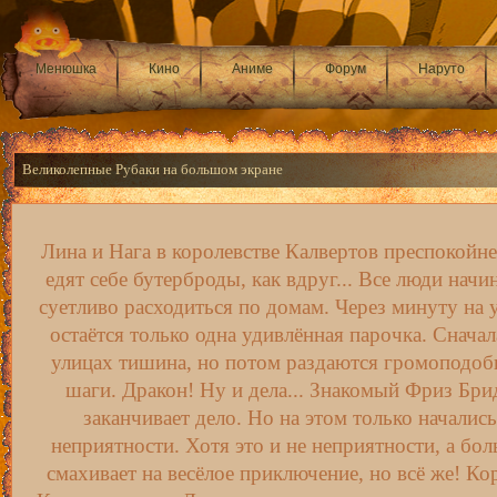
Менюшка
Кино
Аниме
Форум
Наруто
Великолепные Рубаки на большом экране
Лина и Нага в королевстве Калвертов преспокойн
едят себе бутерброды, как вдруг... Все люди начи
суетливо расходиться по домам. Через минуту на 
остаётся только одна удивлённая парочка. Сначал
улицах тишина, но потом раздаются громоподо
шаги. Дракон! Ну и дела... Знакомый Фриз Бри
заканчивает дело. Но на этом только начались
неприятности. Хотя это и не неприятности, а бо
смахивает на весёлое приключение, но всё же! Ко