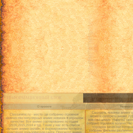
ИНФОРМАЦИОННЫЙ БЛОК
О проекте
Немного 
Смотреть новинки аниме о
Classanime.ru - место где собранно огромное
можете смотреть аниме 2015
количество популярных аниме новинок в хорошем
новинки аниме: Наруто2 сезо
качестве. Все аниме сортированно по годам
собрано огромное количество
(2016,2015,2014 и тд). Также у нас есть список
хорошем качестве которые
лучших аниме онлайн, в формировании которого
собраны фильмы различных 
участвуют пользователи сайта. Просмотр аниме