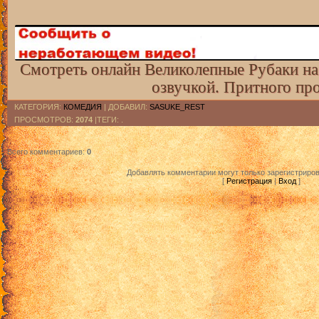
Смотреть онлайн Великолепные Рубаки на
озвучкой. Притного пр
КАТЕГОРИЯ
:
КОМЕДИЯ
|
ДОБАВИЛ
:
SASUKE_REST
ПРОСМОТРОВ
:
2074
|ТЕГИ: .
Всего комментариев
:
0
Добавлять комментарии могут только зарегистриро
[
Регистрация
|
Вход
]