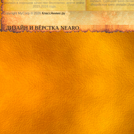
онлайн, Турецкое кино онлай
онлайн в хорошем качестве бесплатно. anime online
Индийское кино онлайн.|Ан
2015,2016 года.
Copyright MyCorp © 2026
КлассАниме.ру
ДИЗАЙН И ВЁРСТКА NEARO