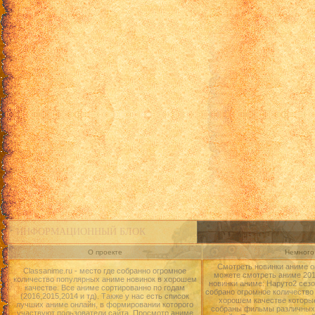
ИНФОРМАЦИОННЫЙ БЛОК
О проекте
Немного 
Смотреть новинки аниме о
Classanime.ru - место где собранно огромное
можете смотреть аниме 2015
количество популярных аниме новинок в хорошем
новинки аниме: Наруто2 сезо
качестве. Все аниме сортированно по годам
собрано огромное количество
(2016,2015,2014 и тд). Также у нас есть список
хорошем качестве которые
лучших аниме онлайн, в формировании которого
собраны фильмы различных 
участвуют пользователи сайта. Просмотр аниме