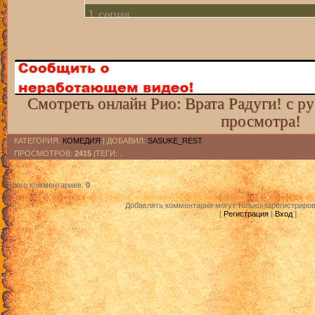
1 серия
2 серия
3 серия
Смотреть онлайн Рио: Врата Радуги! с р
просмотра!
4 серия
КАТЕГОРИЯ
:
КОМЕДИЯ
|
ДОБАВИЛ
:
SASUKE_REST
ПРОСМОТРОВ
:
2415
|ТЕГИ: .
5 серия
Всего комментариев
:
0
6 серия
Добавлять комментарии могут только зарегистриро
[
Регистрация
|
Вход
]
7 серия
8 серия