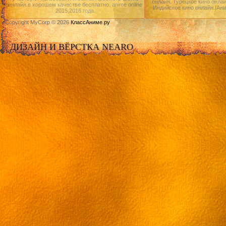
онлайн, Турецкое кино онлай
онлайн в хорошем качестве бесплатно. anime online
Индийское кино онлайн.|Ан
2015,2016 года.
Copyright MyCorp © 2026
КлассАниме.ру
ДИЗАЙН И ВЁРСТКА NEARO