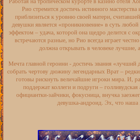
Работая на тропическом курорте в казино отеля Хо
Рио стремится достичь истинного мастерства 
приблизиться к уровню своей матери, считавшей
девушки является «проникновение» в суть любой 
эффектом – удача, которой она щедро делится с о
встречаются разные, но Рио всегда играет честно 
должна открывать в человеке лучшие, 
Мечта главной героини - достичь звания «лучший д
собрать чертову дюжину легендарных Врат – редки
готовы рискнуть величайшие игроки мира. И, ра
поддержат коллеги и подруги – голливудская 
официантки-зайчики, фокусница, внучка заезжег
девушка-андроид. Эх, что наша 