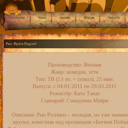
Менюшка
Кино
Аниме
Форум
Наруто
Рио: Врата Радуги!
Производство: Япония
Жанр: комедия, этти
Тип: ТВ (13 эп. + спэшл), 25 мин.
Выпуск: c 04.01.2011 по 29.03.2011
Режиссёр: Като Такао
Сценарий: Сэкидзима Маёри
Описание: Рио Роллинз – молодая, но уже знамен
крупье, известная под прозвищем «Богиня Побе