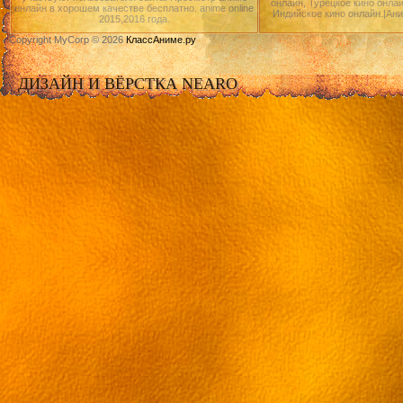
онлайн, Турецкое кино онлай
онлайн в хорошем качестве бесплатно. anime online
Индийское кино онлайн.|Ан
2015,2016 года.
Copyright MyCorp © 2026
КлассАниме.ру
ДИЗАЙН И ВЁРСТКА NEARO