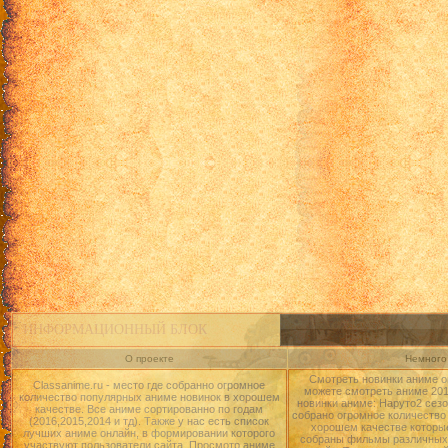
ИНФОРМАЦИОННЫЙ БЛОК
О проекте
Немного 
Смотреть новинки аниме о
Classanime.ru - место где собранно огромное
можете смотреть аниме 2015
количество популярных аниме новинок в хорошем
новинки аниме: Наруто2 сезо
качестве. Все аниме сортированно по годам
собрано огромное количество
(2016,2015,2014 и тд). Также у нас есть список
хорошем качестве которые
лучших аниме онлайн, в формировании которого
собраны фильмы различных 
участвуют пользователи сайта. Просмотр аниме