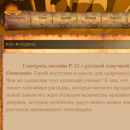
Менюшка
Кино
Аниме
Форум
Наруто
Р-15 / R-15 [2011]
Смотреть онлайн Р-15 с русской озвучкой
Описание:
Герой поступает в школу для одаренных
Чем же талантлив этот японский ученик? А тем, что
пишет хентайные рассказы, которые неплохо продаю
новой школе его ждет большое количество красивы
девушек, которые полюбому дадут много новых ид
рассказов начинающего хентайщика.