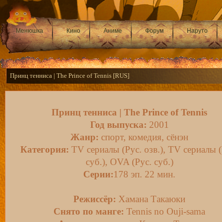
Менюшка
Кино
Аниме
Форум
Наруто
Принц тенниса | The Prince of Tennis [RUS]
Принц тенниса | The Prince of Tennis
Год выпуска:
2001
Жанр:
спорт, комедия, сёнэн
Категория:
TV сериалы (Рус. озв.), TV сериалы (
суб.), OVA (Рус. суб.)
Серии:
178 эп. 22 мин.
Режиссёр:
Хамана Такаюки
Снято по манге:
Tennis no Ouji-sama