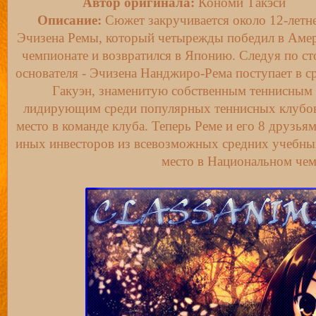
Автор оригинала:
Кономи Такэси
Описание:
Сюжет закручивается около 12-летн
Эчизена Ремы, который четырежды победил в Аме
чемпионате и возвратился в Японию. Следуя по ст
основателя - Эчизена Нанджиро-Рема поступает в с
Гакуэн, знаменитую собственным теннисным 
лидирующим среди популярных теннисных клубов 
место в команде клуба. Теперь Реме и его 8 друзья
иных инвесторов из всевозможных средних учебных
место в Национальном че