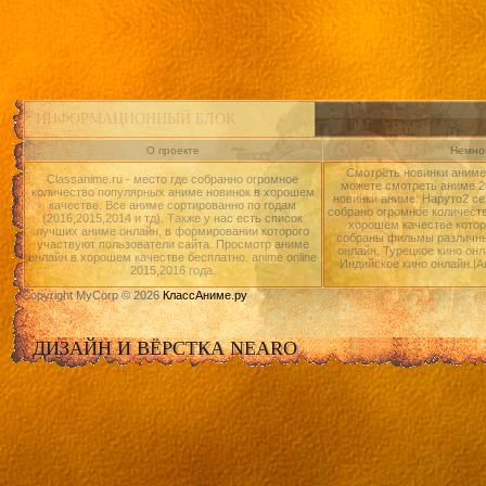
ИНФОРМАЦИОННЫЙ БЛОК
О проекте
Немног
Смотреть новинки аниме 
Classanime.ru - место где собранно огромное
можете смотреть аниме 20
количество популярных аниме новинок в хорошем
новинки аниме: Наруто2 се
качестве. Все аниме сортированно по годам
собрано огромное количест
(2016,2015,2014 и тд). Также у нас есть список
хорошем качестве котор
лучших аниме онлайн, в формировании которого
собраны фильмы различны
участвуют пользователи сайта. Просмотр аниме
онлайн, Турецкое кино онл
онлайн в хорошем качестве бесплатно. anime online
Индийское кино онлайн.|А
2015,2016 года.
Copyright MyCorp © 2026
КлассАниме.ру
ДИЗАЙН И ВЁРСТКА NEARO