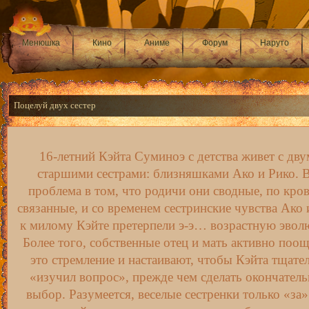
Менюшка
Кино
Аниме
Форум
Наруто
Поцелуй двух сестер
16-летний Кэйта Суминоэ с детства живет с дву
старшими сестрами: близняшками Ако и Рико. 
проблема в том, что родичи они сводные, по кров
связанные, и со временем сестринские чувства Ако 
к милому Кэйте претерпели э-э… возрастную эвол
Более того, собственные отец и мать активно поо
это стремление и настаивают, чтобы Кэйта тщате
«изучил вопрос», прежде чем сделать окончател
выбор. Разумеется, веселые сестренки только «за»