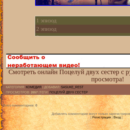
1 эпизод
2 эпизод
3 эпизод
4 эпизод
5 эпизод
6 эпизод
7 эпизод
Смотреть онлайн Поцелуй двух сестер с р
просмотра!
8 эпизод
9 эпизод
КАТЕГОРИЯ
:
КОМЕДИЯ
|
ДОБАВИЛ
:
SASUKE_REST
ПРОСМОТРОВ
:
2657
|ТЕГИ:
ПОЦЕЛУЙ ДВУХ СЕСТЕР
.
10 эпизод
11 эпизод
Всего комментариев
:
0
12 эпизод
Добавлять комментарии могут только зарегистриро
[
Регистрация
|
Вход
]