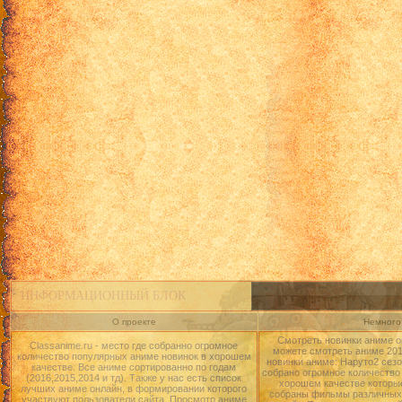
ИНФОРМАЦИОННЫЙ БЛОК
О проекте
Немного 
Смотреть новинки аниме о
Classanime.ru - место где собранно огромное
можете смотреть аниме 2015
количество популярных аниме новинок в хорошем
новинки аниме: Наруто2 сезо
качестве. Все аниме сортированно по годам
собрано огромное количество
(2016,2015,2014 и тд). Также у нас есть список
хорошем качестве которые
лучших аниме онлайн, в формировании которого
собраны фильмы различных 
участвуют пользователи сайта. Просмотр аниме