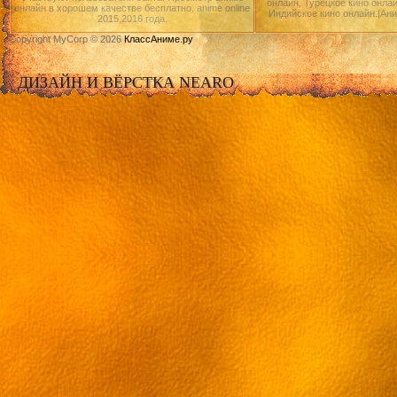
онлайн, Турецкое кино онлай
онлайн в хорошем качестве бесплатно. anime online
Индийское кино онлайн.|Ан
2015,2016 года.
Copyright MyCorp © 2026
КлассАниме.ру
ДИЗАЙН И ВЁРСТКА NEARO