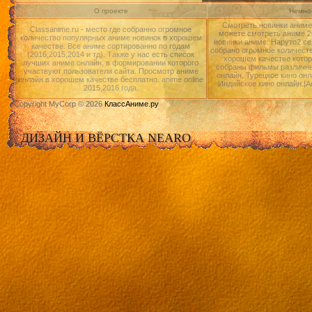
О проекте
Немног
Смотреть новинки аниме 
Classanime.ru - место где собранно огромное
можете смотреть аниме 20
количество популярных аниме новинок в хорошем
новинки аниме: Наруто2 се
качестве. Все аниме сортированно по годам
собрано огромное количест
(2016,2015,2014 и тд). Также у нас есть список
хорошем качестве котор
лучших аниме онлайн, в формировании которого
собраны фильмы различны
участвуют пользователи сайта. Просмотр аниме
онлайн, Турецкое кино онл
онлайн в хорошем качестве бесплатно. anime online
Индийское кино онлайн.|А
2015,2016 года.
Copyright MyCorp © 2026
КлассАниме.ру
ДИЗАЙН И ВЁРСТКА NEARO