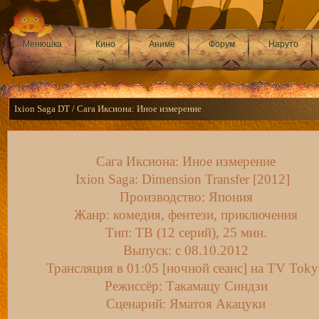
Менюшка
Кино
Аниме
Форум
Наруто
Ixion Saga DT / Сага Иксиона: Иное измерение
Сага Иксиона: Иное измерение
Ixion Saga: Dimension Transfer [2012]
Производство: Япония
Жанр: комедия, фентези, приключения
Тип: ТВ (12 серий), 25 мин.
Выпуск: c 08.10.2012
Трансляция в 01:05 [ночной сеанс] на TV Tok
Режиссёр: Такамацу Синдзи
Сценарий: Яматоя Акацуки