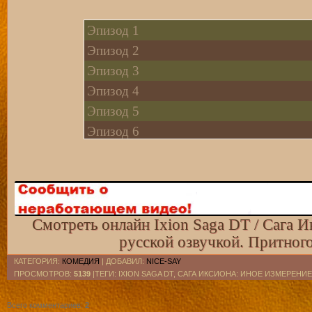
Эпизод 1
Эпизод 2
Эпизод 3
Эпизод 4
Эпизод 5
Эпизод 6
Эпизод 7 vk
Эпизод 8 vk
Эпизод 9
Эпизод 10
Смотреть онлайн Ixion Saga DT / Сага И
Эпизод 11
русской озвучкой. Притног
Эпизод 12
КАТЕГОРИЯ
:
КОМЕДИЯ
|
ДОБАВИЛ
:
NICE-SAY
Эпизод 13
ПРОСМОТРОВ
:
5139
|ТЕГИ: IXION SAGA DT, САГА ИКСИОНА: ИНОЕ ИЗМЕРЕНИЕ.
Эпизод 14
Всего комментариев
:
2