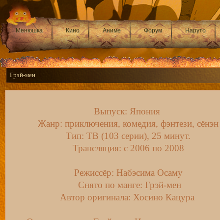
Менюшка
Кино
Аниме
Форум
Наруто
Грэй-мен
Выпуск: Япония
Жанр: приключения, комедия, фэнтези, сёнэн
Тип: ТВ (103 серии), 25 минут.
Трансляция: c 2006 по 2008
Режиссёр: Набэсима Осаму
Снято по манге: Грэй-мен
Автор оригинала: Хосино Кацура