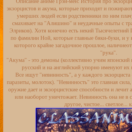
Описание аниме Грэй-мен: История про экзорци
экзорцистов и акума, которые приходят и пожираю
умерших людей если родственники по ним плачу
смахивает на "Алишино" и неудачные опыты с тра
Элриков). Хотя конечно есть некий Тысячелетний 
по фамилии Ной, которые главные бяки-буки, и у н
которого крайне загадочное прошлое, наличиеот
"рука".
"Акума" - это демоны (коллективно учим японский 
русский и на английский упорно именуют их и
Все ищут "невинность", а у каждого экзорциста о
паразиты, молоток). "Невинность" это главная сила,
оружие дает и экзорцистские способности и лечит 
или наоборот уничтожает. Невинность она не в с
другое, чистое... светлое... к