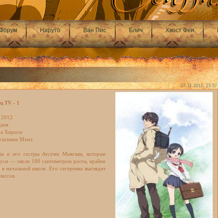
Форум
Наруто
Ван Пис
Блич
Хвост Феи
07.11.2012, 23:57
ц TV - 1
 2012
едия
ра Хироси
игасияма Мэмэ
ва и его сестры Атсуми Миягава, которые
суси — около 180 сантиметров роста, крайне
 в начальной школе. Его сестренка выглядит
лассов.