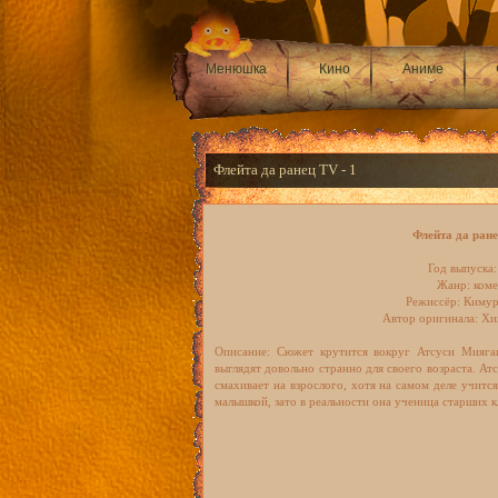
Менюшка
Кино
Аниме
Флейта да ранец TV - 1
Флейта да ране
Год выпуска:
Жанр: ком
Режиссёр: Киму
Автор оригинала: Х
Описание: Сюжет крутится вокруг Атсуси Мияга
выглядят довольно странно для своего возраста. Ат
смахивает на взрослого, хотя на самом деле учится
малышкой, зато в реальности она ученица старших к