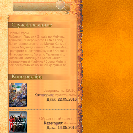
Случайное аниме
Чёрный хром
Лабиринт Грисаи / Grisaia no Meikyu...
Тринити: Семеро магов ОВА / Trinity...
Детективное агентство Милки Холмс (...
Шторм Медведя Лилии / Yuri Kuma Ara...
Граффити счастливой кухни / Koufuku...
Яттерман ночи / Yoru no Yatterman [...
Флотская коллекция / Kantai Collect...
Безграничный Фафнир / Juuou Mujin n...
Как воспитать из обычной девушки ге...
Кино онлайн
Зверополис (2016)
Категория:
Мультфильмы
Дата: 22.05.2016
Образцовый самец 2
Категория:
Фильмы
Дата: 14.05.2016