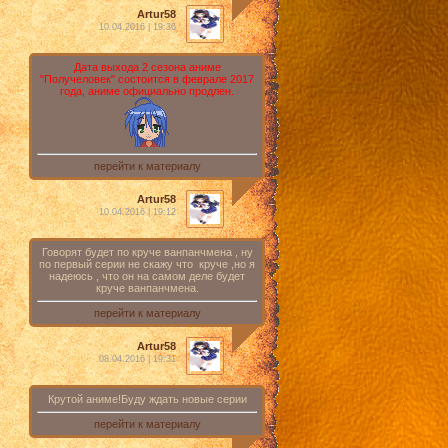
Artur58
10.04.2016 | 19:36
Дата выхода 2 сезона аниме
"Получеловек" состоится в феврале 2017
года, аниме официально продлен.
перейти к материалу
Artur58
10.04.2016 | 19:12
Говорят будет по круче ванпанчмена , ну
по первый серии не скажу что круче ,но я
надеюсь , что он на самом деле будет
круче ванпанчмена.
перейти к материалу
Artur58
08.04.2016 | 19:31
Крутой аниме!Буду ждать новые серии
перейти к материалу