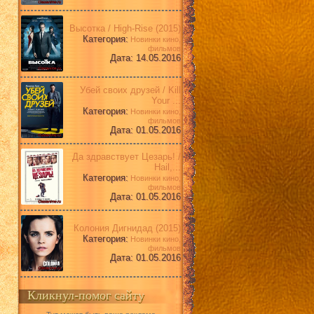
Высотка / High-Rise (2015)
Категория:
Новинки кино,
фильмов
Дата: 14.05.2016
Убей своих друзей / Kill
Your ...
Категория:
Новинки кино,
фильмов
Дата: 01.05.2016
Да здравствует Цезарь! /
Hail,...
Категория:
Новинки кино,
фильмов
Дата: 01.05.2016
Колония Дигнидад (2015)
Категория:
Новинки кино,
фильмов
Дата: 01.05.2016
Кликнул-помог сайту