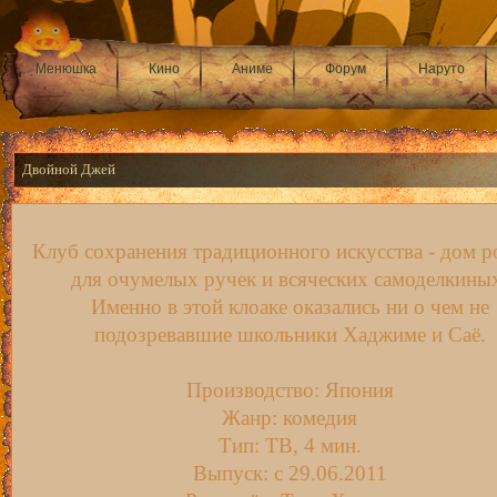
Менюшка
Кино
Аниме
Форум
Наруто
Двойной Джей
Клуб сохранения традиционного искусства - дом 
для очумелых ручек и всяческих самоделкины
Именно в этой клоаке оказались ни о чем не
подозревавшие школьники Хаджиме и Саё.
Производство: Япония
Жанр: комедия
Тип: ТВ, 4 мин.
Выпуск: c 29.06.2011