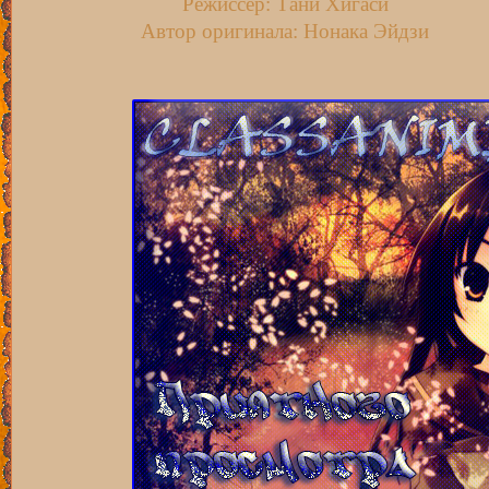
Режиссёр: Тани Хигаси
Автор оригинала: Нонака Эйдзи