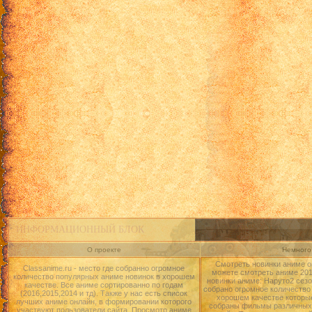
ИНФОРМАЦИОННЫЙ БЛОК
О проекте
Немного 
Смотреть новинки аниме о
Classanime.ru - место где собранно огромное
можете смотреть аниме 2015
количество популярных аниме новинок в хорошем
новинки аниме: Наруто2 сезо
качестве. Все аниме сортированно по годам
собрано огромное количество
(2016,2015,2014 и тд). Также у нас есть список
хорошем качестве которые
лучших аниме онлайн, в формировании которого
собраны фильмы различных 
участвуют пользователи сайта. Просмотр аниме