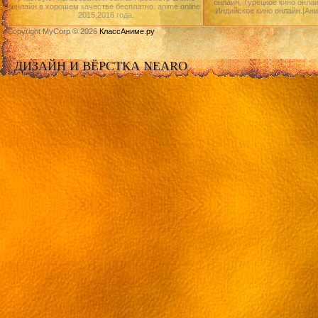
онлайн, Турецкое кино онлай
онлайн в хорошем качестве бесплатно. anime online
Индийское кино онлайн.|Ан
2015,2016 года.
Copyright MyCorp © 2026
КлассАниме.ру
ДИЗАЙН И ВЁРСТКА NEARO