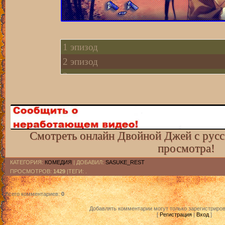
1 эпизод
2 эпизод
3 эпизод
4 эпизод
5 эпизод
6 эпизод
7 эпизод
Смотреть онлайн Двойной Джей с русс
просмотра!
8 эпизод
9 эпизод
КАТЕГОРИЯ
:
КОМЕДИЯ
|
ДОБАВИЛ
:
SASUKE_REST
ПРОСМОТРОВ
:
1429
|ТЕГИ: .
10 эпизод
11 эпизод
Всего комментариев
:
0
Добавлять комментарии могут только зарегистриро
[
Регистрация
|
Вход
]