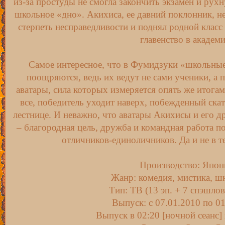
из-за простуды не смогла закончить экзамен и рухн
школьное «дно». Акихиса, ее давний поклонник, н
стерпеть несправедливости и поднял родной клас
главенство в академи
Самое интересное, что в Фумидзуки «школьны
поощряются, ведь их ведут не сами ученики, а
аватары, сила которых измеряется опять же итогам
все, победитель уходит наверх, побежденный ска
лестнице. И неважно, что аватары Акихисы и его д
– благородная цель, дружба и командная работа п
отличников-единоличников. Да и не в те
Производство: Япон
Жанр: комедия, мистика, шк
Тип: ТВ (13 эп. + 7 спэшлов
Выпуск: c 07.01.2010 по 0
Выпуск в 02:20 [ночной сеанс]