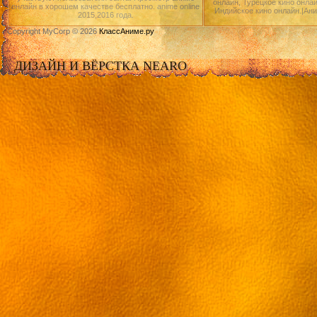
онлайн, Турецкое кино онлай
онлайн в хорошем качестве бесплатно. anime online
Индийское кино онлайн.|Ан
2015,2016 года.
Copyright MyCorp © 2026
КлассАниме.ру
ДИЗАЙН И ВЁРСТКА NEARO