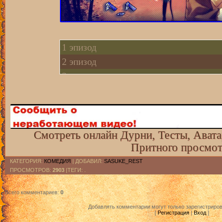
1 эпизод
2 эпизод
3 эпизод
4 эпизод
5 эпизод
6 эпизод
7 эпизод
Смотреть онлайн Дурни, Тесты, Авата
Притного просмот
8 эпизод
9 эпизод
КАТЕГОРИЯ
:
КОМЕДИЯ
|
ДОБАВИЛ
:
SASUKE_REST
ПРОСМОТРОВ
:
2903
|ТЕГИ: .
10 эпизод
11 эпизод
Всего комментариев
:
0
12 эпизод
Добавлять комментарии могут только зарегистриро
[
Регистрация
|
Вход
]
13 эпизод