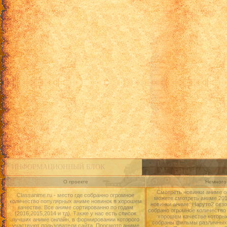
ИНФОРМАЦИОННЫЙ БЛОК
О проекте
Немного 
Смотреть новинки аниме о
Classanime.ru - место где собранно огромное
можете смотреть аниме 2015
количество популярных аниме новинок в хорошем
новинки аниме: Наруто2 сезо
качестве. Все аниме сортированно по годам
собрано огромное количество
(2016,2015,2014 и тд). Также у нас есть список
хорошем качестве которые
лучших аниме онлайн, в формировании которого
собраны фильмы различных 
участвуют пользователи сайта. Просмотр аниме