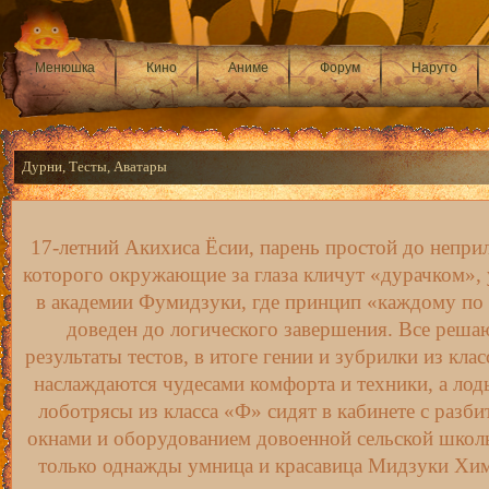
Менюшка
Кино
Аниме
Форум
Наруто
Дурни, Тесты, Аватары
17-летний Акихиса Ёсии, парень простой до непри
которого окружающие за глаза кличут «дурачком», 
в академии Фумидзуки, где принцип «каждому по
доведен до логического завершения. Все реша
результаты тестов, в итоге гении и зубрилки из кла
наслаждаются чудесами комфорта и техники, а лод
лоботрясы из класса «Ф» сидят в кабинете с разб
окнами и оборудованием довоенной сельской школ
только однажды умница и красавица Мидзуки Хи