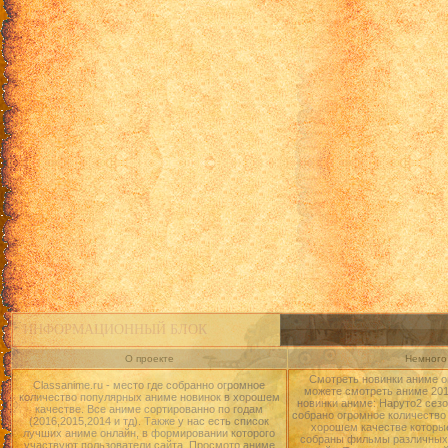
ИНФОРМАЦИОННЫЙ БЛОК
О проекте
Немного 
Смотреть новинки аниме о
Classanime.ru - место где собранно огромное
можете смотреть аниме 2015
количество популярных аниме новинок в хорошем
новинки аниме: Наруто2 сезо
качестве. Все аниме сортированно по годам
собрано огромное количество
(2016,2015,2014 и тд). Также у нас есть список
хорошем качестве которые
лучших аниме онлайн, в формировании которого
собраны фильмы различных 
участвуют пользователи сайта. Просмотр аниме