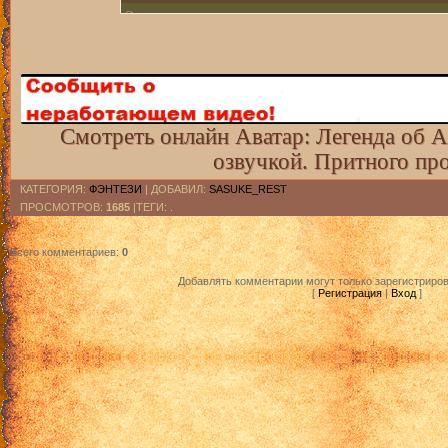
3 эпизод
4 эпизод
5 эпизод
6 эпизод
7 эпизод
Смотреть онлайн Аватар: Легенда об Аа
озвучкой. Притного пр
8 эпизод
9 эпизод
КАТЕГОРИЯ
:
ФЭНТЕЗИ
|
ДОБАВИЛ
:
SASUKE_REST
ПРОСМОТРОВ
:
1685
|ТЕГИ: .
10 эпизод
11 эпизод
Всего комментариев
:
0
12 эпизод
Добавлять комментарии могут только зарегистриро
[
Регистрация
|
Вход
]
13 эпизод
14 эпизод
15 эпизод
16 эпизод