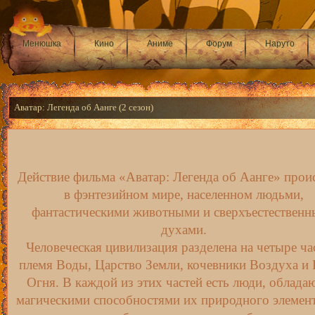
Менюшка
Кино
Аниме
Форум
Наруто
Аватар: Легенда об Аанге (2 сезон)
Действие фильма «Аватар: Легенда об Аанге» прои
в фэнтезийном мире, населенном людьми,
фантастическими животными и сверхъестествен
духами.
Человеческая цивилизация разделена на четыре ча
племя Воды, Царство Земли, кочевники Воздуха и
Огня. В каждой из этих частей есть люди, облад
магическими способностями их природного элемент