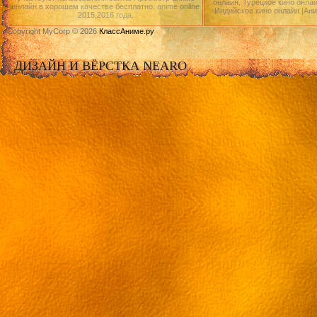
онлайн, Турецкое кино онлай
онлайн в хорошем качестве бесплатно. anime online
Индийское кино онлайн.|Ан
2015,2016 года.
Copyright MyCorp © 2026
КлассАниме.ру
ДИЗАЙН И ВЁРСТКА NEARO