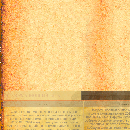
ИНФОРМАЦИОННЫЙ БЛОК
О проекте
Немного 
Смотреть новинки аниме о
Classanime.ru - место где собранно огромное
можете смотреть аниме 2015
количество популярных аниме новинок в хорошем
новинки аниме: Наруто2 сезо
качестве. Все аниме сортированно по годам
собрано огромное количество
(2016,2015,2014 и тд). Также у нас есть список
хорошем качестве которые
лучших аниме онлайн, в формировании которого
собраны фильмы различных 
участвуют пользователи сайта. Просмотр аниме