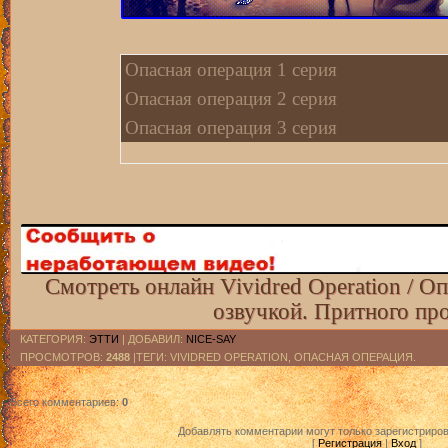
Опасная операция 1 серия
Опасная операция 2 серия
Опасная операция 3 серия
Смотреть онлайн Vividred Operation / О
озвучкой. Притного пр
КАТЕГОРИЯ
:
ЭТТИ
|
ДОБАВИЛ
:
NICE-SAY
ПРОСМОТРОВ
:
2488
|ТЕГИ: VIVIDRED OPERATION, ОПАСНАЯ ОПЕРАЦИЯ.
Всего комментариев
:
0
Добавлять комментарии могут только зарегистриро
[
Регистрация
|
Вход
]