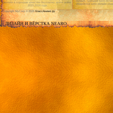
онлайн, Турецкое кино онлай
онлайн в хорошем качестве бесплатно. anime online
Индийское кино онлайн.|Ан
2015,2016 года.
Copyright MyCorp © 2026
КлассАниме.ру
ДИЗАЙН И ВЁРСТКА NEARO