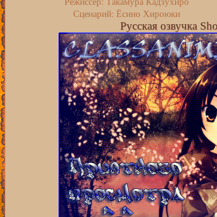
Режиссёр: Такамура Кадзухиро
Сценарий: Ёсино Хироюки
Русская озвучка Sho