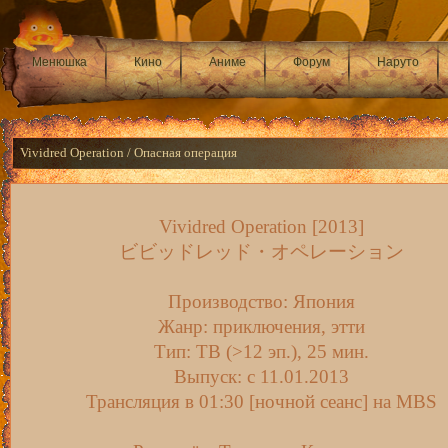
Менюшка
Кино
Аниме
Форум
Наруто
Vividred Operation / Опасная операция
Vividred Operation [2013]
ビビッドレッド・オペレーション
Производство: Япония
Жанр: приключения, этти
Тип: ТВ (>12 эп.), 25 мин.
Выпуск: c 11.01.2013
Трансляция в 01:30 [ночной сеанс] на MBS