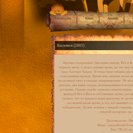
Менюшка
Кино
Аниме
Василиск [2005]
Краткое содержание: Два клана ниндзя, Ига и К
сверкали мечи, и лилась реками кровь, до тех пор 
лорд Хаттори Хандзо. И тогда были связаны дв
стародавнюю вражду. Время шло, вековая лютая не
продолжала тлеть в сердцах непримиримых. Но вст
девушка, два юных сердца, вознамерившиеся вступ
распрями. Однако судьба оказалась немилосердна.
враждой Ига и Кога в собственных целях, дого
сказано, что от каждого клана выступят, по деся
последней капли крови, и тот, кто выживет в
победителем. Десять человек с каждой стороны.
смертей начертано на з
Производство: Яп
Жанр: самурайский боев
Тип: ТВ (24 эп.