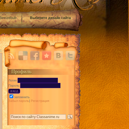
Beelzebub
Выберите дизайн сайта
11
Профиль
Логин:
Пароль:
запомнить
Забыл пароль
|
Регистрация