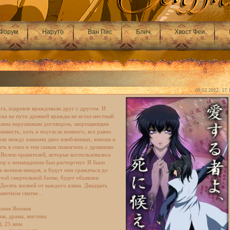
Форум
Наруто
Ван Пис
Блич
Хвост Феи
08.02.2012, 17:
ога, издревле враждовали друг с другом. И
пока на пути древней вражды не встал местный
а клана нерушимым договором, запрещающим
нависть, хоть и поугасла немного, все равно
али между кланами двое влюбленных, юноша и
ить в союз и тем самым покончить с древними
 Волею правителей, которые воспользовались
вор о ненападении был расторгнут. И было
ть воинов-ниндзя, и будут они сражаться до
 этой смертельной битве, будет объявлен
 Десять жизней от каждого клана. Двадцать
аветном свитке...
ония Япония
ик, драма, мистика
), 25 мин.