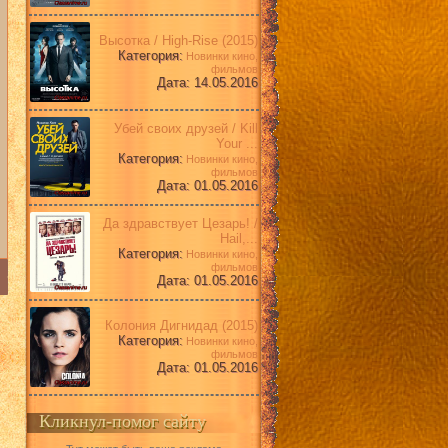
Высотка / High-Rise (2015)
Категория:
Новинки кино,
фильмов
Дата: 14.05.2016
Убей своих друзей / Kill
Your ...
Категория:
Новинки кино,
фильмов
Дата: 01.05.2016
Да здравствует Цезарь! /
Hail,...
Категория:
Новинки кино,
фильмов
Дата: 01.05.2016
Колония Дигнидад (2015)
Категория:
Новинки кино,
фильмов
Дата: 01.05.2016
Кликнул-помог сайту