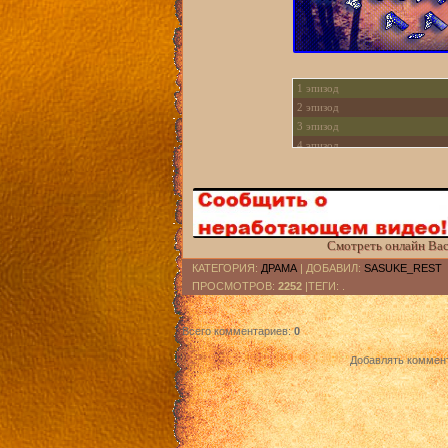
1 эпизод
2 эпизод
3 эпизод
4 эпизод
5 эпизод
6 эпизод
7 эпизод
8 эпизод
9 эпизод
Смотреть онлайн Вас
10 эпизод
КАТЕГОРИЯ
:
ДРАМА
|
ДОБАВИЛ
:
SASUKE_REST
11 эпизод
ПРОСМОТРОВ
:
2252
|ТЕГИ: .
12 эпизод
13 эпизод
Всего комментариев
:
0
14 эпизод
15 эпизод
Добавлять коммент
16 эпизод
17 эпизод
18 эпизод
19 эпизод