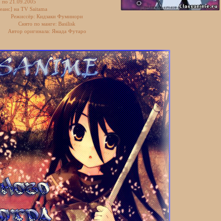
5 по 21.09.2005
еанс] на TV Saitama
Режиссёр: Кидзаки Фуминори
Снято по манге: Basilisk
Автор оригинала: Ямада Футаро