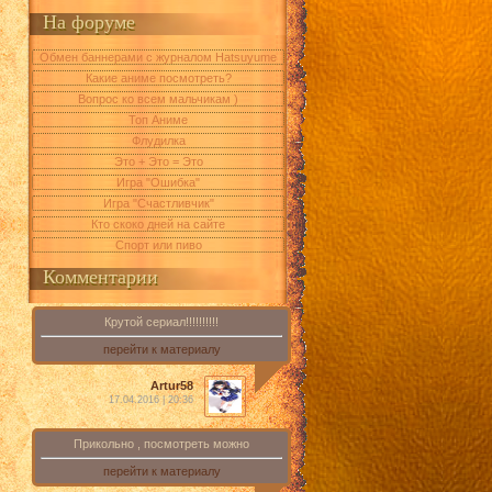
На форуме
Обмен баннерами с журналом Hatsuyume
Какие аниме посмотреть?
Вопрос ко всем мальчикам )
Топ Аниме
Флудилка
Это + Это = Это
Игра "Ошибка"
Игра "Счастливчик"
Кто скоко дней на сайте
Спорт или пиво
Комментарии
Крутой сериал!!!!!!!!!!
перейти к материалу
Artur58
17.04.2016 | 20:36
Прикольно , посмотреть можно
перейти к материалу