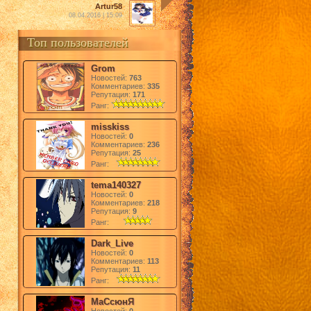
Artur58
08.04.2016 | 15:09
Топ пользователей
Grom
Новостей:
763
Комментариев:
335
Репутация:
171
Ранг:
misskiss
Новостей:
0
Комментариев:
236
Репутация:
25
Ранг:
tema140327
Новостей:
0
Комментариев:
218
Репутация:
9
Ранг:
Dark_Live
Новостей:
0
Комментариев:
113
Репутация:
11
Ранг:
МаСсюнЯ