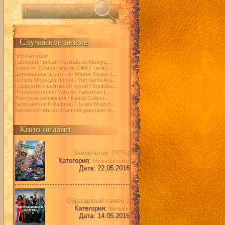
Случайное аниме
Чёрный хром
Лабиринт Грисаи / Grisaia no Meikyu...
Тринити: Семеро магов ОВА / Trinity...
Детективное агентство Милки Холмс (...
Шторм Медведя Лилии / Yuri Kuma Ara...
Граффити счастливой кухни / Koufuku...
Яттерман ночи / Yoru no Yatterman [...
Флотская коллекция / Kantai Collect...
Безграничный Фафнир / Juuou Mujin n...
Как воспитать из обычной девушки ге...
Кино онлайн
Зверополис (2016)
Категория:
Мультфильмы
Дата: 22.05.2016
Образцовый самец 2
Категория:
Фильмы
Дата: 14.05.2016