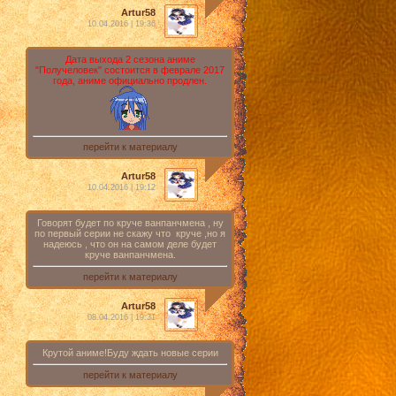
Artur58
10.04.2016 | 19:36
Дата выхода 2 сезона аниме
"Получеловек" состоится в феврале 2017
года, аниме официально продлен.
перейти к материалу
Artur58
10.04.2016 | 19:12
Говорят будет по круче ванпанчмена , ну
по первый серии не скажу что круче ,но я
надеюсь , что он на самом деле будет
круче ванпанчмена.
перейти к материалу
Artur58
08.04.2016 | 19:31
Крутой аниме!Буду ждать новые серии
перейти к материалу