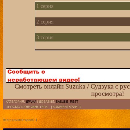
1 серия
2 серия
3 серия
4 серия
5 серия
6 серия
Смотреть онлайн Suzuka / Судзука с ру
просмотра!
7 серия
КАТЕГОРИЯ
:
ДРАМА
|
ДОБАВИЛ
:
SASUKE_REST
ПРОСМОТРОВ
:
2879
|ТЕГИ: . |
КОММЕНТАРИИ
:
1
8 серия
Всего комментариев
:
1