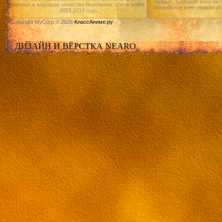
онлайн, Турецкое кино онл
онлайн в хорошем качестве бесплатно. anime online
Индийское кино онлайн.|А
2015,2016 года.
Copyright MyCorp © 2026
КлассАниме.ру
ДИЗАЙН И ВЁРСТКА NEARO