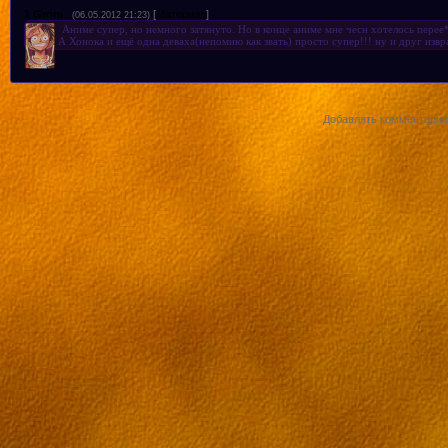
9 серия
1
Grom
[
Материал
]
(06.05.2012 21:23)
Аниме супер, но немного затянуто. Но в конце аниме мне чесн хотелось перее
А Хонока и ещё одна деваха(непомню как звать) просто супер!!! ну и друг изв
10 серия
11 серия
Добавлять комментарии 
12 серия
13 серия
14 серия
15 серия
16 серия
17 серия