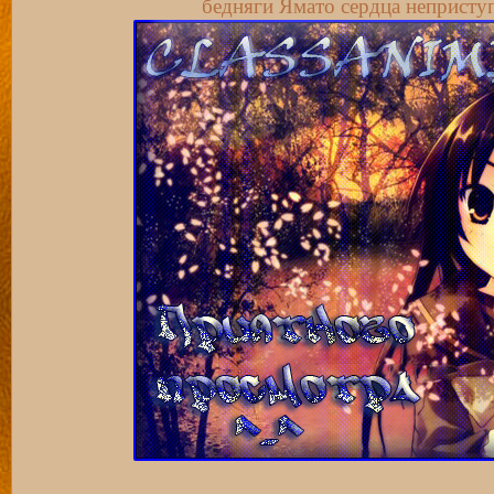
бедняги Ямато сердца непристу