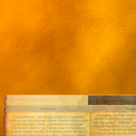
ИНФОРМАЦИОННЫЙ БЛОК
О проекте
Немног
Смотреть новинки аниме 
Classanime.ru - место где собранно огромное
можете смотреть аниме 20
количество популярных аниме новинок в хорошем
новинки аниме: Наруто2 се
качестве. Все аниме сортированно по годам
собрано огромное количест
(2016,2015,2014 и тд). Также у нас есть список
хорошем качестве котор
лучших аниме онлайн, в формировании которого
собраны фильмы различны
участвуют пользователи сайта. Просмотр аниме