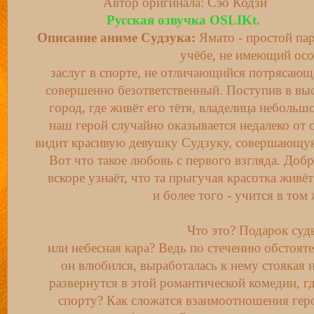
Автор оригинала: Сэо Кодзи
Русская озвучка OSLIKt.
Описание аниме Судзука:
Ямато - простой па
учёбе, не имеющий ос
заслуг в спорте, не отличающийся потрясающ
совершенно безответственный. Поступив в вы
город, где живёт его тётя, владелица небольш
наш герой случайно оказывается недалеко от 
видит красивую девушку Судзуку, совершающу
Вот что такое любовь с первого взгляда. Доб
вскоре узнаёт, что та прыгучая красотка живёт
и более того - учится в том 
Что это? Подарок суд
или небесная кара? Ведь по стечению обстоят
он влюбился, выработалась к нему стоякая 
развернутся в этой романтической комедии, гд
спорту? Как сложатся взаимоотношения геро