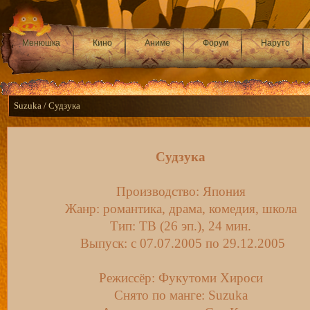
Менюшка
Кино
Аниме
Форум
Наруто
Suzuka / Судзука
Судзука
Производство: Япония
Жанр: романтика, драма, комедия, школа
Тип: ТВ (26 эп.), 24 мин.
Выпуск: c 07.07.2005 по 29.12.2005
Режиссёр: Фукутоми Хироси
Снято по манге: Suzuka