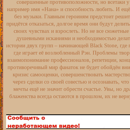
совершенные противоположности, но всетаки у
серия 29
например имя «Нана» и способность любить. И ещё
серия 30
без музыки. Главным героиням предстоит решить,
серия 31
придётся отказаться, долгое время они будут делить
серия 32
своих чувствах и взрослеть. Но не все сюжетные 
серия 33
душевными исканиями и необходимостью делат
серия 34
истории двух групп – начинающей Black Stone, где п
где играет её возлюбленный Рэн. Проблемы твор
серия 35
взаимопонимание профессионалов, репетиции, конц
серия 36
противоречивый мир фанаток не будет обойдён вни
серия 37
кризис самооценки, совершенствовать мастерство
серия 38
через сделки со своей совестью и осознавать, чт
серия 39
мечты ещё не значит обрести счастье. Увы, но 
серия 40
блаженства всегда остаются в прошлом, их не вер
серия 41
серия 42
серия 43
серия 44