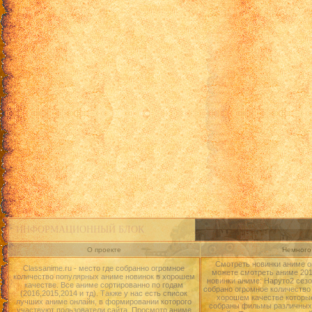
Нана - 27 серия
Нана - 28 серия
Нана - 29 серия
Нана - 30 серия
Нана - 31 серия
Нана - 32 серия
Нана - 33 серия
Нана - 34 серия
Нана - 35 серия
Нана - 36 серия
Нана - 37 серия
ИНФОРМАЦИОННЫЙ БЛОК
Нана - 38 серия
О проекте
Немного 
Нана - 49 серия
Смотреть новинки аниме о
Classanime.ru - место где собранно огромное
можете смотреть аниме 2015
Нана - 40 серия
количество популярных аниме новинок в хорошем
новинки аниме: Наруто2 сезо
качестве. Все аниме сортированно по годам
собрано огромное количество
(2016,2015,2014 и тд). Также у нас есть список
Нана - 41 серия
хорошем качестве которые
лучших аниме онлайн, в формировании которого
собраны фильмы различных 
участвуют пользователи сайта. Просмотр аниме