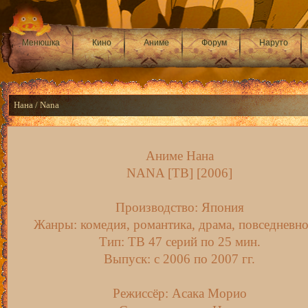
Менюшка
Кино
Аниме
Форум
Наруто
Нана / Nana
Аниме Нана
NANA [ТВ] [2006]
Производство: Япония
Жанры: комедия, романтика, драма, повседневно
Тип: ТВ 47 серий по 25 мин.
Выпуск: c 2006 по 2007 гг.
Режиссёр: Асака Морио