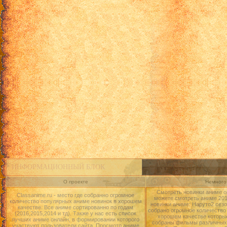
Кланнад [ТВ-2] - 19
Кланнад [ТВ-2] - 20
Кланнад [ТВ-2] - 21
Кланнад [ТВ-2] - 22
ИНФОРМАЦИОННЫЙ БЛОК
О проекте
Немного 
Смотреть новинки аниме о
Classanime.ru - место где собранно огромное
можете смотреть аниме 2015
количество популярных аниме новинок в хорошем
новинки аниме: Наруто2 сезо
качестве. Все аниме сортированно по годам
собрано огромное количество
(2016,2015,2014 и тд). Также у нас есть список
хорошем качестве которые
лучших аниме онлайн, в формировании которого
собраны фильмы различных 
участвуют пользователи сайта. Просмотр аниме