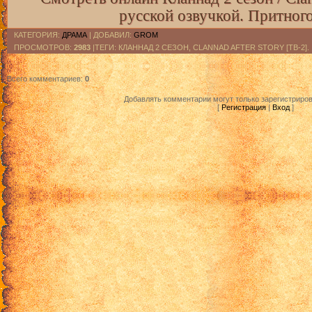
русской озвучкой. Притног
Кланнад [ТВ-2] - 8
КАТЕГОРИЯ
:
ДРАМА
|
ДОБАВИЛ
:
GROM
ПРОСМОТРОВ
:
2983
|ТЕГИ: КЛАННАД 2 СЕЗОН, CLANNAD AFTER STORY [ТВ-2].
Кланнад [ТВ-2] - 9
Всего комментариев
:
0
Кланнад [ТВ-2] - 10
Добавлять комментарии могут только зарегистриро
[
Регистрация
|
Вход
]
Кланнад [ТВ-2] - 11
Кланнад [ТВ-2] - 12
Кланнад [ТВ-2] - 13
Кланнад [ТВ-2] - 14
Кланнад [ТВ-2] - 15