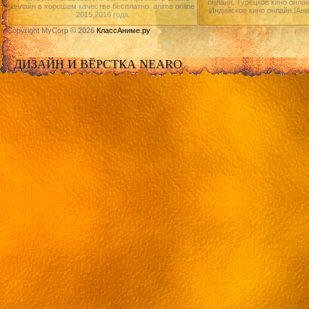
онлайн, Турецкое кино онлай
онлайн в хорошем качестве бесплатно. anime online
Индийское кино онлайн.|Ан
2015,2016 года.
Copyright MyCorp © 2026
КлассАниме.ру
ДИЗАЙН И ВЁРСТКА NEARO