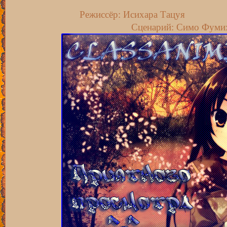
Режиссёр: Исихара Тацуя
Сценарий: Симо Фуми