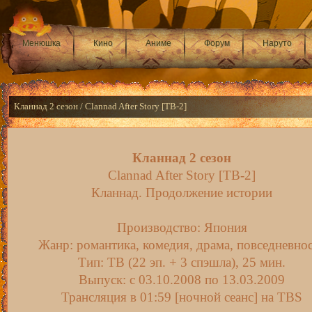
Менюшка
Кино
Аниме
Форум
Наруто
Кланнад 2 сезон / Clannad After Story [ТВ-2]
Кланнад 2 сезон
Clannad After Story [ТВ-2]
Кланнад. Продолжение истории
Производство: Япония
Жанр: романтика, комедия, драма, повседневно
Тип: ТВ (22 эп. + 3 спэшла), 25 мин.
Выпуск: c 03.10.2008 по 13.03.2009
Трансляция в 01:59 [ночной сеанс] на TBS