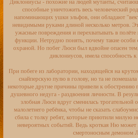
Диклониусы - похожие на людей мутанты, считаю
способные уничтожить весь человеческий род
напоминающих ушки эльфов, они обладают "векто
невидимыми руками длиной несколько метров. Э
ужасные повреждения и перехватывать в полёте 
функции. Нетрудно понять, почему такие особи
охраной. Но побег Люси был вдвойне опасен тем,
диклониусов, имела способность к
При побеге из лаборатории, находящейся на круто
снайперскую пулю в голову, но та не помешала е
некоторые другие причины привели к обострению
душевного недуга - раздвоения личности. В резул
злобная Люси вдруг сменилась трогательной
малолетнего ребёнка, чтобы не сказать слабоумн
сбила с толку ребят, которые приютили милую н
невероятных событий. Ведь кроткая Ню может
смертоносным демоном Л