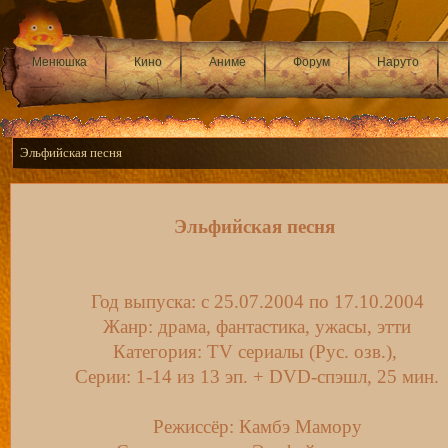
Менюшка
Кино
Аниме
Форум
Наруто
Эльфийская песня
Эльфийская песня
Год выпуска: c 25.07.2004 по 17.10.2004
Жанр: драма, фантастика, ужасы, этти
Категория: TV сериалы (Рус. озв.),
Серии: 1-14 из 13 эп. + DVD-спэшл, 25 мин.
Режиссёр: Камбэ Мамору