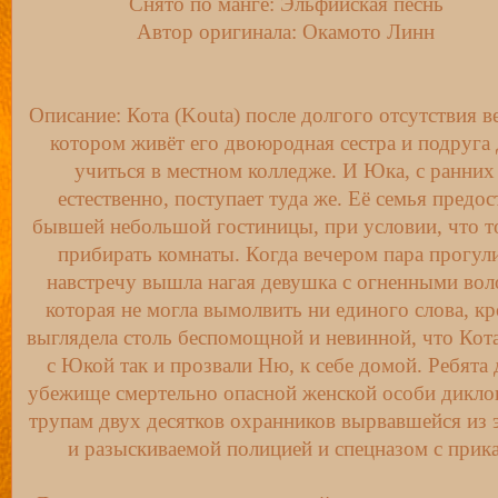
Снято по манге: Эльфийская песнь
Автор оригинала: Окамото Линн
Описание: Кота (Kouta) после долгого отсутствия в
котором живёт его двоюродная сестра и подруга 
учиться в местном колледже. И Юка, с ранних
естественно, поступает туда же. Её семья предо
бывшей небольшой гостиницы, при условии, что то
прибирать комнаты. Когда вечером пара прогули
навстречу вышла нагая девушка с огненными во
которая не могла вымолвить ни единого слова, к
выглядела столь беспомощной и невинной, что Кота
с Юкой так и прозвали Ню, к себе домой. Ребята 
убежище смертельно опасной женской особи дикло
трупам двух десятков охранников вырвавшейся из 
и разыскиваемой полицией и спецназом с прика