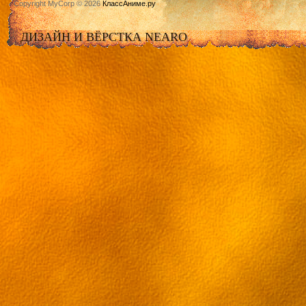
Copyright MyCorp © 2026
КлассАниме.ру
ДИЗАЙН И ВЁРСТКА NEARO