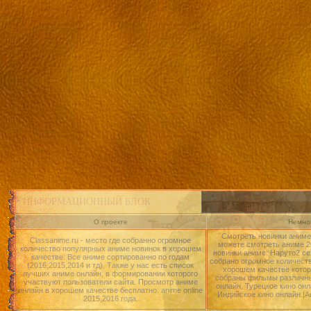
ИНФОРМАЦИОННЫЙ БЛОК
О проекте
Немног
Смотреть новинки аниме 
Classanime.ru - место где собранно огромное
можете смотреть аниме 20
количество популярных аниме новинок в хорошем
новинки аниме: Наруто2 се
качестве. Все аниме сортированно по годам
собрано огромное количест
(2016,2015,2014 и тд). Также у нас есть список
хорошем качестве котор
лучших аниме онлайн, в формировании которого
собраны фильмы различны
участвуют пользователи сайта. Просмотр аниме
онлайн, Турецкое кино онл
онлайн в хорошем качестве бесплатно. anime online
Индийское кино онлайн.|А
2015,2016 года.