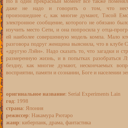
Но в один прекрасный момент все также поменял
даже не надо и говорить о том, что несча
произошедшее с, как многие думают, Тисой Емод
электронное сообщение, которого не обязано был
изучить место Сети, и она попросила у отца-прогр
ей наиболее совершенную модель компа. Мало кто
разговора подруг женщина выяснила, что в клубе С
«другую Лэйн». Надо сказать то, что загадки и ст
размеренную жизнь, и в попытках разобраться Л
бездну, как многие думают, нескончаемых вопр
восприятии, памяти и сознании, Боге и населении з
оригинальное название
: Serial Experiments Lain
год
: 1998
страна
: Япония
режиссер
: Накамура Рютаро
жанр
: киберпанк, драма, фантастика