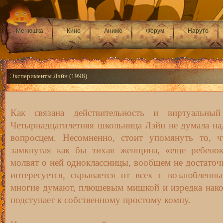
Менюшка
Кино
Аниме
Форум
Наруто
Эксперименты Лэйн (1998)
Как связана действительность и виртуальны
Четырнадцатилетняя школьница Лэйн не думала на
вопросцем. Несомненно, стоит упомянуть то, ч
замкнутая как бы тихая женщина, «еще ребенок
молвят о ней одноклассницы, вообщем не достаточ
интересуется, скрывается от всех с возлюбленны
многие думают, плюшевым мишкой и изредка нако
подступает к собственному простому компу.