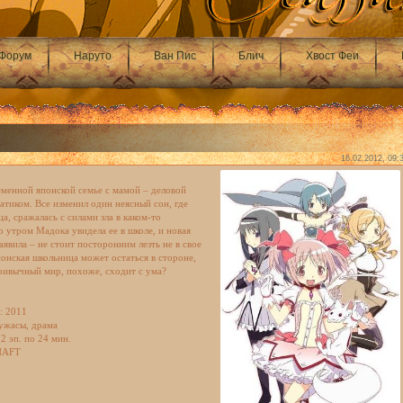
Форум
Наруто
Ван Пис
Блич
Хвост Феи
16.02.2012, 09:
еменной японской семье с мамой – деловой
тиком. Все изменил один неясный сон, где
а, сражалась с силами зла в каком-то
 утром Мадока увидела ее в школе, и новая
явила – не стоит посторонним лезть не в свое
японская школьница может остаться в стороне,
 привычный мир, похоже, сходит с ума?
:
2011
ужасы, драма
2 эп. по 24 мин.
AFT