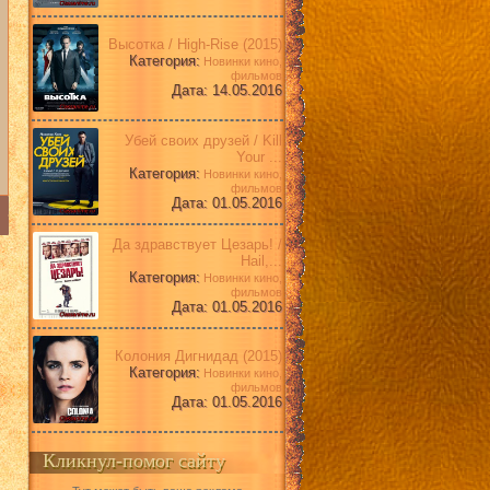
Высотка / High-Rise (2015)
Категория:
Новинки кино,
фильмов
Дата: 14.05.2016
Убей своих друзей / Kill
Your ...
Категория:
Новинки кино,
фильмов
Дата: 01.05.2016
Да здравствует Цезарь! /
Hail,...
Категория:
Новинки кино,
фильмов
Дата: 01.05.2016
Колония Дигнидад (2015)
Категория:
Новинки кино,
фильмов
Дата: 01.05.2016
Кликнул-помог сайту