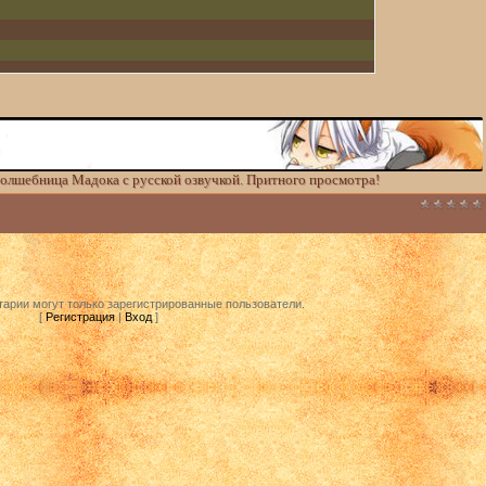
олшебница Мадока с русской озвучкой. Притного просмотра!
арии могут только зарегистрированные пользователи.
[
Регистрация
|
Вход
]