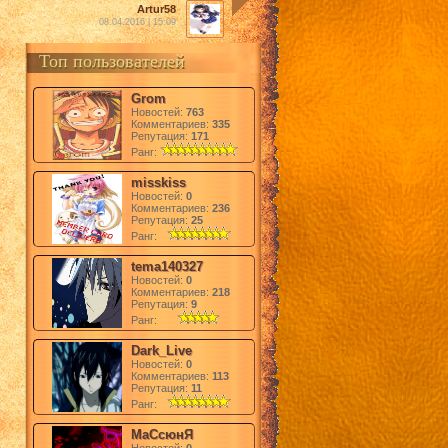
Artur58
08.04.2016 | 15:09
Топ пользователей
Grom
Новостей:
763
Комментариев:
335
Репутация:
171
Ранг:
misskiss
Новостей:
0
Комментариев:
236
Репутация:
25
Ранг:
tema140327
Новостей:
0
Комментариев:
218
Репутация:
9
Ранг:
Dark_Live
Новостей:
0
Комментариев:
113
Репутация:
11
Ранг:
МаСсюнЯ