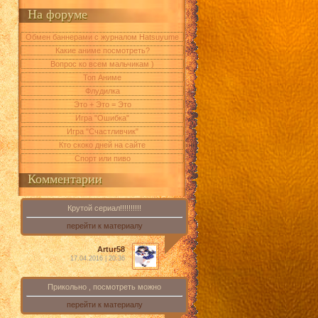
На форуме
Обмен баннерами с журналом Hatsuyume
Какие аниме посмотреть?
Вопрос ко всем мальчикам )
Топ Аниме
Флудилка
Это + Это = Это
Игра "Ошибка"
Игра "Счастливчик"
Кто скоко дней на сайте
Спорт или пиво
Комментарии
Крутой сериал!!!!!!!!!!
перейти к материалу
Artur58
17.04.2016 | 20:36
Прикольно , посмотреть можно
перейти к материалу