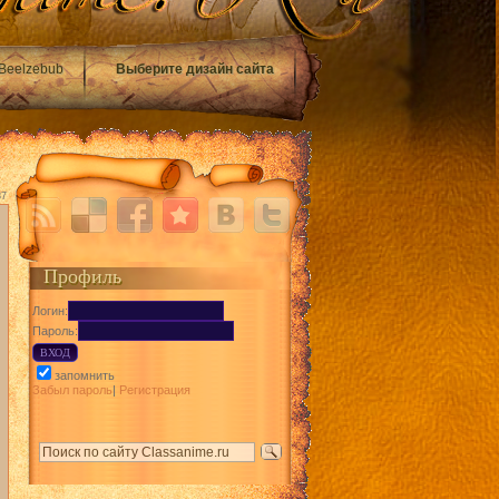
Beelzebub
Выберите дизайн сайта
37
Профиль
Логин:
Пароль:
запомнить
Забыл пароль
|
Регистрация