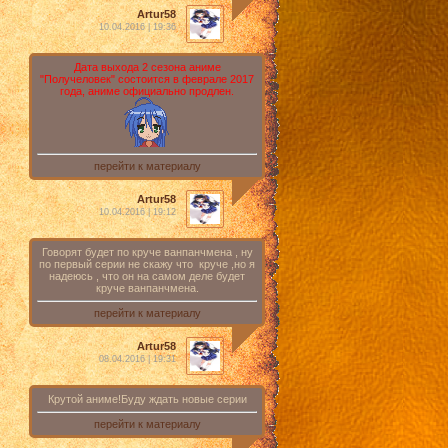
Artur58
10.04.2016 | 19:36
Дата выхода 2 сезона аниме
"Получеловек" состоится в феврале 2017
года, аниме официально продлен.
перейти к материалу
Artur58
10.04.2016 | 19:12
Говорят будет по круче ванпанчмена , ну
по первый серии не скажу что круче ,но я
надеюсь , что он на самом деле будет
круче ванпанчмена.
перейти к материалу
Artur58
08.04.2016 | 19:31
Крутой аниме!Буду ждать новые серии
перейти к материалу