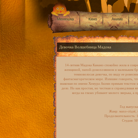
Менюшка
Кино
Аниме
Девочка Волшебница Мадока
14-летняя Мадока Канамэ спокойно жила в совр
женщиной, папой-домохозяином и маленьким бра
темноволосая девочка, по виду ее ровесниц
фантасмагорическом мире. Излишне говорить, что
знакомая по имени Хомура Акэми прямым текстом за
дело. Но как простая, но честная и справедливая 
когда на глазах убивают милого зверька, а
Год выпуска
Жанр:
махо-сёдзё, 
Продолжительность:
1
Студия:
SH