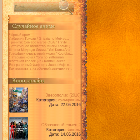
Случайное аниме
Чёрный хром
Лабиринт Грисаи / Grisaia no Meikyu...
Тринити: Семеро магов ОВА / Trinity...
Детективное агентство Милки Холмс (...
Шторм Медведя Лилии / Yuri Kuma Ara...
Граффити счастливой кухни / Koufuku...
Яттерман ночи / Yoru no Yatterman [...
Флотская коллекция / Kantai Collect...
Безграничный Фафнир / Juuou Mujin n...
Как воспитать из обычной девушки ге...
Кино онлайн
Зверополис (2016)
Категория:
Мультфильмы
Дата: 22.05.2016
Образцовый самец 2
Категория:
Фильмы
Дата: 14.05.2016