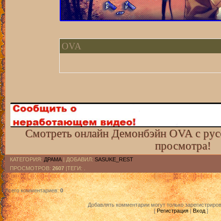
OVA
Смотреть онлайн Демонбэйн OVA с рус
просмотра!
КАТЕГОРИЯ
:
ДРАМА
|
ДОБАВИЛ
:
SASUKE_REST
ПРОСМОТРОВ
:
2607
|ТЕГИ: .
Всего комментариев
:
0
Добавлять комментарии могут только зарегистриро
[
Регистрация
|
Вход
]