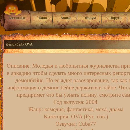
Менюшка
Кино
Аниме
Форум
Наруто
Демонбэйн OVA
Описание: Молодая и любопытная журналистка при
в аркадию чтобы сделать много интересных репорт
демонбейне. Но её ждёт разочарование, так как 
информация о демоне бейне держится в тайне. Что 
предпримет что бы узнать истину, смотрите сам
Год выпуска: 2004
Жанр: комедия, фантастика, меха, драма
Категория: OVA (Рус. озв.)
Озвучил: Cuba77