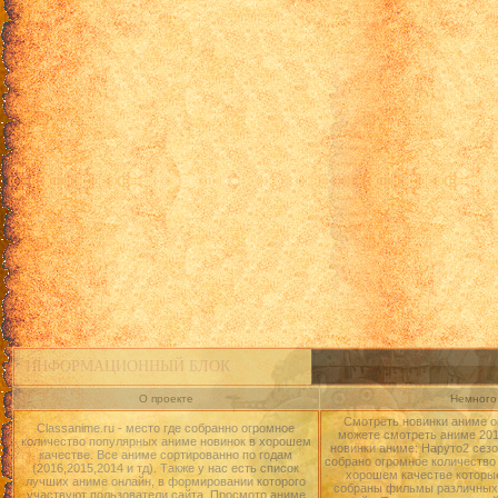
ИНФОРМАЦИОННЫЙ БЛОК
О проекте
Немного 
Смотреть новинки аниме о
Classanime.ru - место где собранно огромное
можете смотреть аниме 2015
количество популярных аниме новинок в хорошем
новинки аниме: Наруто2 сезо
качестве. Все аниме сортированно по годам
собрано огромное количество
(2016,2015,2014 и тд). Также у нас есть список
хорошем качестве которые
лучших аниме онлайн, в формировании которого
собраны фильмы различных 
участвуют пользователи сайта. Просмотр аниме