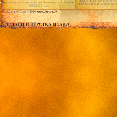
онлайн, Турецкое кино онлай
онлайн в хорошем качестве бесплатно. anime online
Индийское кино онлайн.|Ан
2015,2016 года.
Copyright MyCorp © 2026
КлассАниме.ру
ДИЗАЙН И ВЁРСТКА NEARO