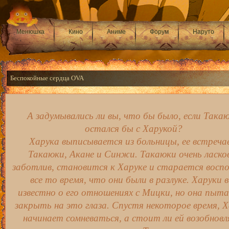
Менюшка
Кино
Аниме
Форум
Наруто
Беспокойные сердца OVA
А задумывались ли вы, что бы было, если Така
остался бы с Харукой?
Харука выписывается из больницы, ее встреча
Такаюки, Акане и Синжи. Такаюки очень ласко
заботлив, становится к Харуке и старается восп
все то время, что они были в разлуке. Харуки в
известно о его отношениях с Мицки, но она пыт
закрыть на это глаза. Спустя некоторое время, 
начинает сомневаться, а стоит ли ей возобнов