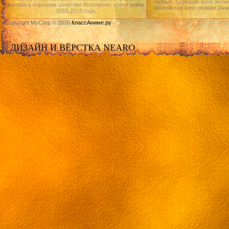
онлайн, Турецкое кино онлай
онлайн в хорошем качестве бесплатно. anime online
Индийское кино онлайн.|Ан
2015,2016 года.
Copyright MyCorp © 2026
КлассАниме.ру
ДИЗАЙН И ВЁРСТКА NEARO