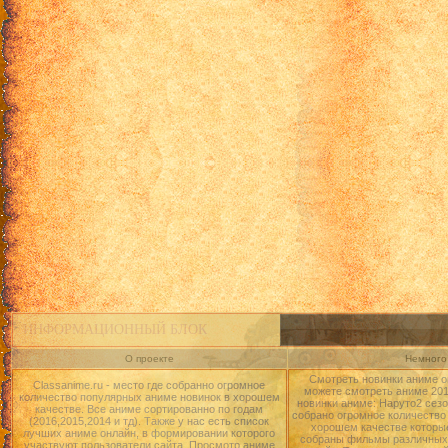
ИНФОРМАЦИОННЫЙ БЛОК
О проекте
Немного 
Смотреть новинки аниме о
Classanime.ru - место где собранно огромное
можете смотреть аниме 2015
количество популярных аниме новинок в хорошем
новинки аниме: Наруто2 сезо
качестве. Все аниме сортированно по годам
собрано огромное количество
(2016,2015,2014 и тд). Также у нас есть список
хорошем качестве которые
лучших аниме онлайн, в формировании которого
собраны фильмы различных 
участвуют пользователи сайта. Просмотр аниме