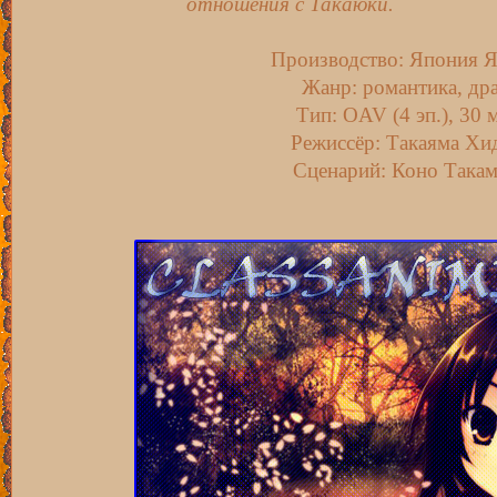
отношения с Такаюки.
Производство: Япония 
Жанр: романтика, др
Тип: OAV (4 эп.), 30 
Режиссёр: Такаяма Хи
Сценарий: Коно Така