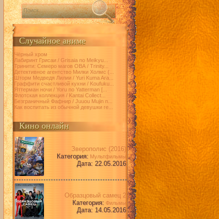
Случайное аниме
Чёрный хром
Лабиринт Грисаи / Grisaia no Meikyu...
Тринити: Семеро магов ОВА / Trinity...
Детективное агентство Милки Холмс (...
Шторм Медведя Лилии / Yuri Kuma Ara...
Граффити счастливой кухни / Koufuku...
Яттерман ночи / Yoru no Yatterman [...
Флотская коллекция / Kantai Collect...
Безграничный Фафнир / Juuou Mujin n...
Как воспитать из обычной девушки ге...
Кино онлайн
Зверополис (2016)
Категория:
Мультфильмы
Дата: 22.05.2016
Образцовый самец 2
Категория:
Фильмы
Дата: 14.05.2016