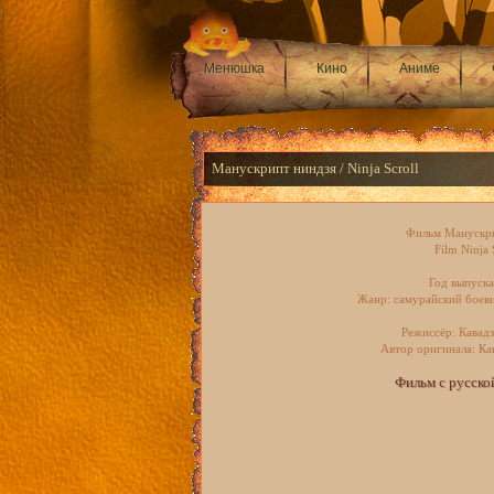
Менюшка
Кино
Аниме
Манускрипт ниндзя / Ninja Scroll
Фильм Манускри
Film Ninja 
Год выпуска
Жанр: самурайский боеви
Режиссёр: Кавад
Автор оригинала: Ка
Фильм с русско