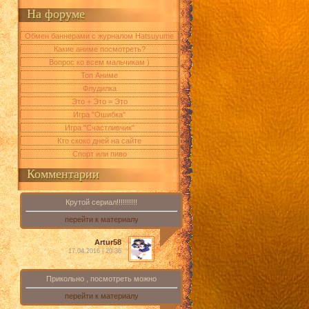
На форуме
Обмен баннерами с журналом Hatsuyume
Какие аниме посмотреть?
Вопрос ко всем мальчикам )
Топ Аниме
Флудилка
Это + Это = Это
Игра "Ошибка"
Игра "Счастливчик"
Кто скоко дней на сайте
Спорт или пиво
Комментарии
Крутой сериал!!!!!!!!!!
перейти к материалу
Artur58
17.04.2016 | 20:36
Прикольно , посмотреть можно
перейти к материалу