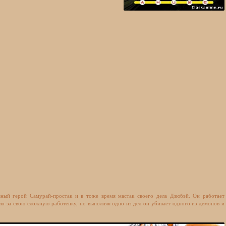
ный герой Самурай-простак и в тоже время мастак своего дела Дзюбэй. Он работает
ло за свою сложную работенку, но выполняя одно из дел он убивает одного из демонов и