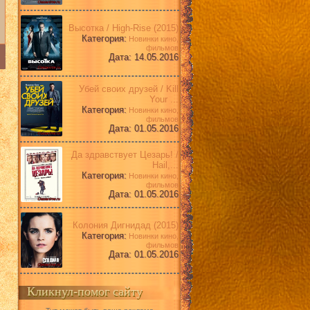
Высотка / High-Rise (2015)
Категория:
Новинки кино,
фильмов
Дата: 14.05.2016
Убей своих друзей / Kill
Your ...
Категория:
Новинки кино,
фильмов
Дата: 01.05.2016
Да здравствует Цезарь! /
Hail,...
Категория:
Новинки кино,
фильмов
Дата: 01.05.2016
Колония Дигнидад (2015)
Категория:
Новинки кино,
фильмов
Дата: 01.05.2016
Кликнул-помог сайту