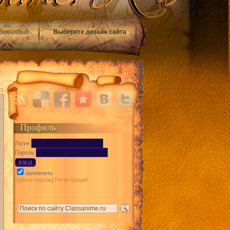
Beelzebub
Выберите дизайн сайта
23
Профиль
Логин:
Пароль:
запомнить
Забыл пароль
|
Регистрация