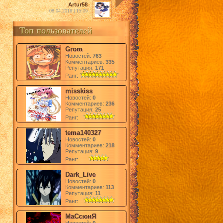
Artur58
08.04.2016 | 15:09
Топ пользователей
Grom
Новостей:
763
Комментариев:
335
Репутация:
171
Ранг:
misskiss
Новостей:
0
Комментариев:
236
Репутация:
25
Ранг:
tema140327
Новостей:
0
Комментариев:
218
Репутация:
9
Ранг:
Dark_Live
Новостей:
0
Комментариев:
113
Репутация:
11
Ранг:
МаСсюнЯ