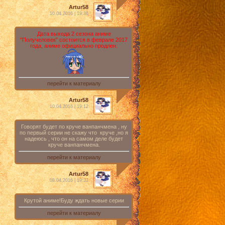
Artur58
10.04.2016 | 19:36
Дата выхода 2 сезона аниме
"Получеловек" состоится в феврале 2017
года, аниме официально продлен.
перейти к материалу
Artur58
10.04.2016 | 19:12
Говорят будет по круче ванпанчмена , ну
по первый серии не скажу что круче ,но я
надеюсь , что он на самом деле будет
круче ванпанчмена.
перейти к материалу
Artur58
08.04.2016 | 19:31
Крутой аниме!Буду ждать новые серии
перейти к материалу