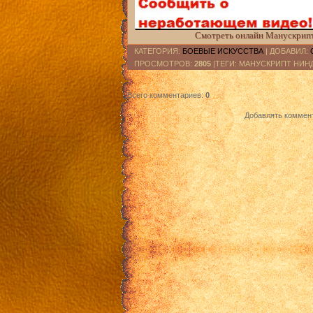
Смотреть онлайн Манускрипт н
КАТЕГОРИЯ
:
БОЕВЫЕ ИСКУССТВА
|
ДОБАВИЛ
:
ПРОСМОТРОВ
:
2805
|ТЕГИ: МАНУСКРИПТ НИН
Всего комментариев
:
0
Добавлять коммент