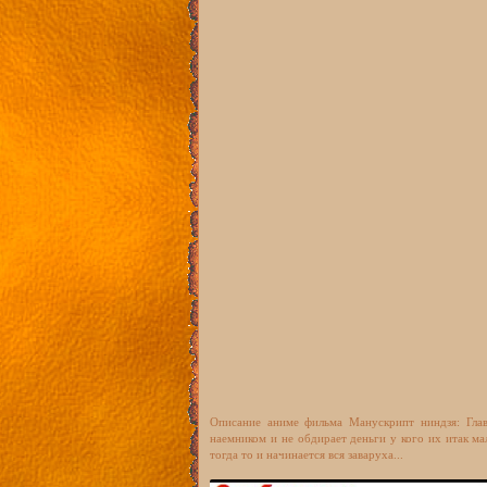
Описание аниме фильма Манускрипт ниндзя: Глав
наемником и не обдирает деньги у кого их итак ма
тогда то и начинается вся заваруха...