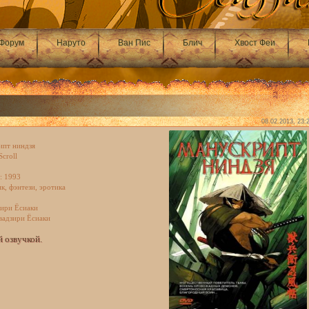
Форум
Наруто
Ван Пис
Блич
Хвост Феи
08.02.2013, 23:
пт ниндзя
Scroll
: 1993
к, фэнтези, эротика
зири Ёсиаки
вадзири Ёсиаки
й озвучкой.