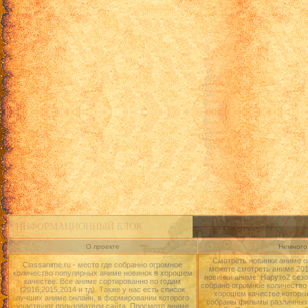
ИНФОРМАЦИОННЫЙ БЛОК
О проекте
Немного 
Смотреть новинки аниме о
Classanime.ru - место где собранно огромное
можете смотреть аниме 2015
количество популярных аниме новинок в хорошем
новинки аниме: Наруто2 сезо
качестве. Все аниме сортированно по годам
собрано огромное количество
(2016,2015,2014 и тд). Также у нас есть список
хорошем качестве которые
лучших аниме онлайн, в формировании которого
собраны фильмы различных 
участвуют пользователи сайта. Просмотр аниме