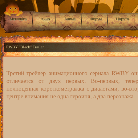
Менюшка
Кино
Аниме
Форум
Наруто
RWBY "Black" Trailer
Третий трейлер анимационного сериала RWBY о
отличается от двух первых. Во-первых, тепе
полноценная короткометражка с диалогами, во-вто
центре внимания не одна героиня, а два персонажа.