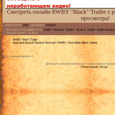
Смотреть онлайн RWBY "Black" Trailer с 
просмотра!
КАТЕГОРИЯ
:
AMV
|
ДОБАВИЛ
:
NEARO
ПРОСМОТРОВ
:
2540
|ТЕГИ:
RWBY TRAILER
,
RWBY - BLACK
,
RWBY
,
RWBY BLACK
TRAILER,RWBY - BLACK.
RWBY "Red" Trailer
Красный Белый Черный Желтый / RWBY / Red White Black Yellow
Всего комментариев
:
0
Добавлять комментарии могут только зарегистриро
[
Регистрация
|
Вход
]