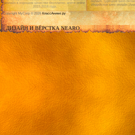
онлайн, Турецкое кино онлай
онлайн в хорошем качестве бесплатно. anime online
Индийское кино онлайн.|Ан
2015,2016 года.
Copyright MyCorp © 2026
КлассАниме.ру
ДИЗАЙН И ВЁРСТКА NEARO