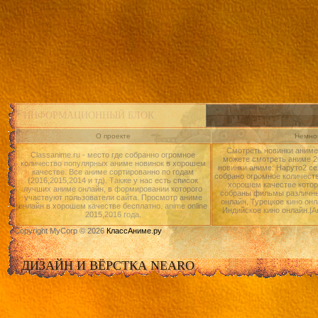
ИНФОРМАЦИОННЫЙ БЛОК
О проекте
Немног
Смотреть новинки аниме 
Classanime.ru - место где собранно огромное
можете смотреть аниме 20
количество популярных аниме новинок в хорошем
новинки аниме: Наруто2 се
качестве. Все аниме сортированно по годам
собрано огромное количест
(2016,2015,2014 и тд). Также у нас есть список
хорошем качестве котор
лучших аниме онлайн, в формировании которого
собраны фильмы различны
участвуют пользователи сайта. Просмотр аниме
онлайн, Турецкое кино онл
онлайн в хорошем качестве бесплатно. anime online
Индийское кино онлайн.|А
2015,2016 года.
Copyright MyCorp © 2026
КлассАниме.ру
ДИЗАЙН И ВЁРСТКА NEARO