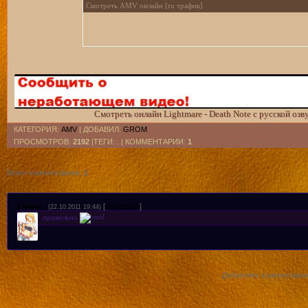
Смотреть AMV онлайн [ru трафик]
Смотреть онлайн Lightmare - Death Note с русской оз
КАТЕГОРИЯ
:
AMV
|
ДОБАВИЛ
:
GROM
ПРОСМОТРОВ
:
2192
|ТЕГИ: . |
КОММЕНТАРИИ
:
1
Всего комментариев
:
1
1
мики
[
Материал
]
(22.10.2011 19:44)
привольно
Добавлять комментарии 