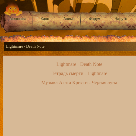
Менюшка
Кино
Аниме
Форум
Наруто
Lightmare - Death Note
Lightmare - Death Note
Тетрадь смерти - Lightmare
Музыка Агата Кристи - Чёрная луна