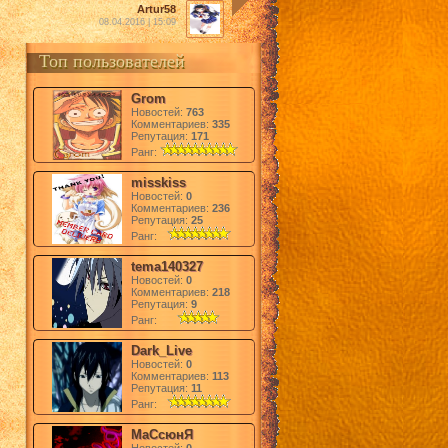
Artur58
08.04.2016 | 15:09
Топ пользователей
Grom
Новостей:
763
Комментариев:
335
Репутация:
171
Ранг:
misskiss
Новостей:
0
Комментариев:
236
Репутация:
25
Ранг:
tema140327
Новостей:
0
Комментариев:
218
Репутация:
9
Ранг:
Dark_Live
Новостей:
0
Комментариев:
113
Репутация:
11
Ранг:
МаСсюнЯ