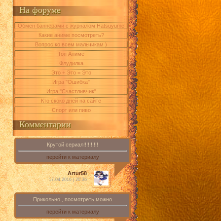
На форуме
Обмен баннерами с журналом Hatsuyume
Какие аниме посмотреть?
Вопрос ко всем мальчикам )
Топ Аниме
Флудилка
Это + Это = Это
Игра "Ошибка"
Игра "Счастливчик"
Кто скоко дней на сайте
Спорт или пиво
Комментарии
Крутой сериал!!!!!!!!!!
перейти к материалу
Artur58
17.04.2016 | 20:36
Прикольно , посмотреть можно
перейти к материалу