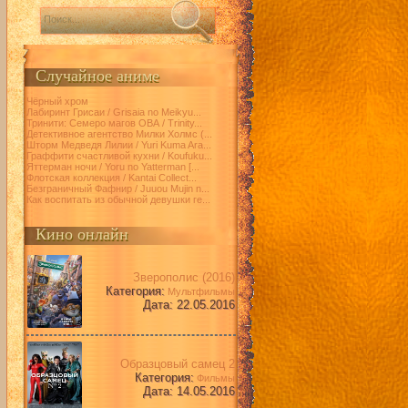
Случайное аниме
Чёрный хром
Лабиринт Грисаи / Grisaia no Meikyu...
Тринити: Семеро магов ОВА / Trinity...
Детективное агентство Милки Холмс (...
Шторм Медведя Лилии / Yuri Kuma Ara...
Граффити счастливой кухни / Koufuku...
Яттерман ночи / Yoru no Yatterman [...
Флотская коллекция / Kantai Collect...
Безграничный Фафнир / Juuou Mujin n...
Как воспитать из обычной девушки ге...
Кино онлайн
Зверополис (2016)
Категория:
Мультфильмы
Дата: 22.05.2016
Образцовый самец 2
Категория:
Фильмы
Дата: 14.05.2016