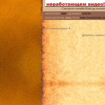
Смотреть онлайн Kimi ga nozom
КАТЕГОРИЯ
:
AMV
|
ДОБАВИЛ
:
GROM
ПРОСМОТРОВ
:
2456
|ТЕГИ:
KIMI GA NOZOMU E
Всего комментариев
:
0
Добавлять коммент