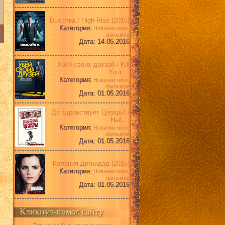
Высотка / High-Rise (2015)
Категория:
Новинки кино,
фильмов
Дата: 14.05.2016
Убей своих друзей / Kill
Your ...
Категория:
Новинки кино,
фильмов
Дата: 01.05.2016
Да здравствует Цезарь! /
Hail,...
Категория:
Новинки кино,
фильмов
Дата: 01.05.2016
Колония Дигнидад (2015)
Категория:
Новинки кино,
фильмов
Дата: 01.05.2016
Кликнул-помог сайту