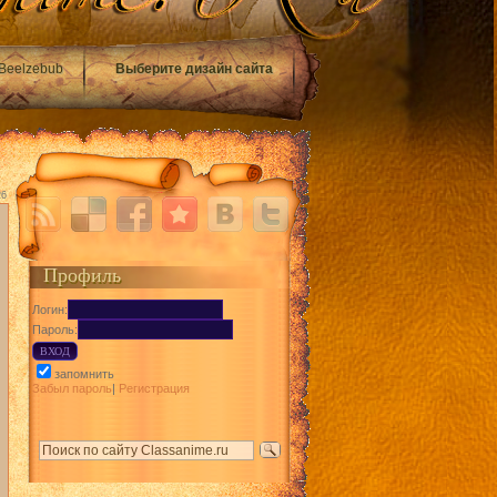
Beelzebub
Выберите дизайн сайта
26
Профиль
Логин:
Пароль:
запомнить
Забыл пароль
|
Регистрация