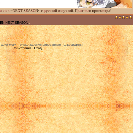
u eien ~NEXT SEASON~ с русской озвучкой. Притного просмотра!
IEN NEXT SEASON
.
арии могут только зарегистрированные пользователи.
[
Регистрация
|
Вход
]