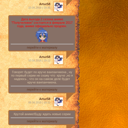
Artur58
10.04.2016 | 19:36
Дата выхода 2 сезона аниме
"Получеловек" состоится в феврале 2017
года, аниме официально продлен.
перейти к материалу
Artur58
10.04.2016 | 19:12
Говорят будет по круче ванпанчмена , ну
по первый серии не скажу что круче ,но я
надеюсь , что он на самом деле будет
круче ванпанчмена.
перейти к материалу
Artur58
08.04.2016 | 19:31
Крутой аниме!Буду ждать новые серии
перейти к материалу