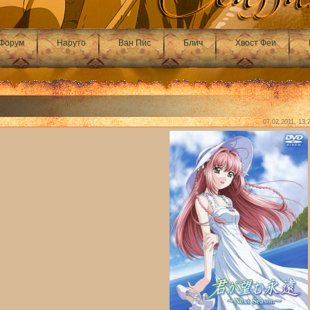
Форум
Наруто
Ван Пис
Блич
Хвост Феи
07.02.2011, 13: