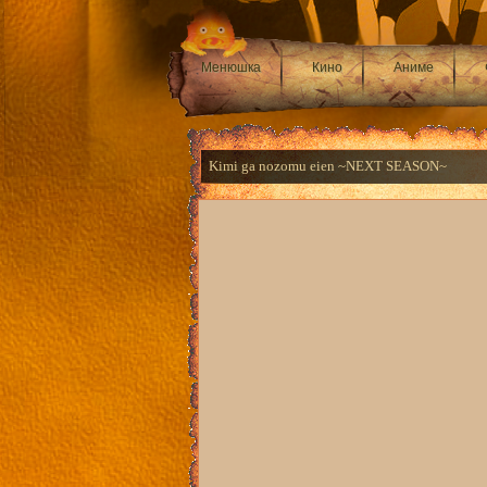
Менюшка
Кино
Аниме
Kimi ga nozomu eien ~NEXT SEASON~