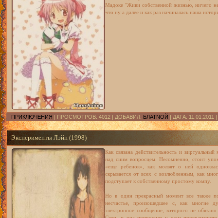
Мадоке "Живи собственной жизнью, ничего не
что ну а далее и как раз начиналась наша истор
ПРИКЛЮЧЕНИЯ
| ПРОСМОТРОВ: 4012 | ДОБАВИЛ:
БЛАТNOЙ
| ДАТА:
11.01.2011
Эксперименты Лэйн (1998)
Как связана действительность и виртуальный
над сиим вопросцем. Несомненно, стоит упом
«еще ребенок», как молвят о ней одноклас
скрывается от всех с возлюбленным, как мн
подступает к собственному простому компу.
Но в один прекрасный момент все также по
несчастье, произошедшее с, как многие д
электронное сообщение, которого не обязано
Сети, и она попросила у отца-программиста