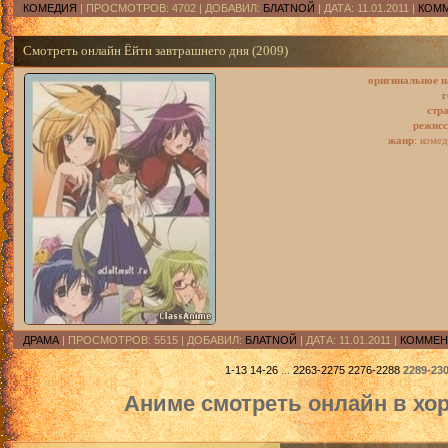
КОМЕДИЯ
| ПРОСМОТРОВ: 4702 | ДОБАВИЛ:
БЛАТNOЙ
| ДАТА:
11.01.2011
|
КОММ
Смотреть онлайн Ёйти завтрашнего дня (2009)
оригинальное н
г
стр
режисс
жанр
: коме
ДРАМА
| ПРОСМОТРОВ: 5515 | ДОБАВИЛ:
БЛАТNOЙ
| ДАТА:
11.01.2011
|
КОММЕНТ
1-13
14-26
...
2263-2275
2276-2288
2289-23
Аниме смотреть онлайн в хо