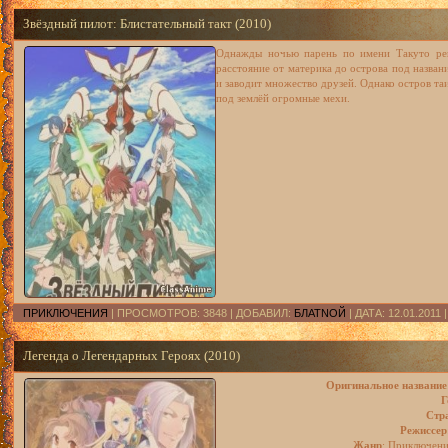
Звёздный пилот: Блистательный такт (2010)
Однажды ночью парень по имени Такуто реш
расстояние от материка до острова под назва
и заводит множество друзей. Однако остров та
под землёй огромные мехи.
ПРИКЛЮЧЕНИЯ
| ПРОСМОТРОВ: 3848 | ДОБАВИЛ:
БЛАТNOЙ
| ДАТА:
12.01.2011
Легенда о Легендарных Героях (2010)
Оригинальное название
Г
Стр
Режиссер
Жанр
: Приключени