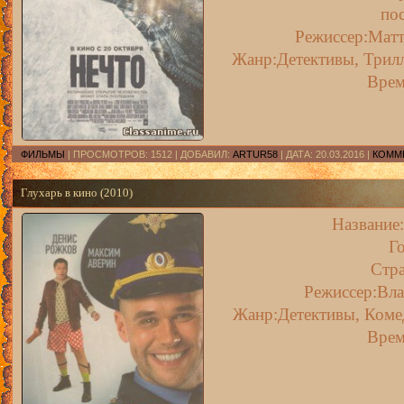
по
Режиссер:Матт
Жанр:Детективы, Трилл
Врем
ФИЛЬМЫ
| ПРОСМОТРОВ: 1512 | ДОБАВИЛ:
ARTUR58
| ДАТА:
20.03.2016
|
КОММЕ
Глухарь в кино (2010)
Название:
Го
Стра
Режиссер:Вл
Жанр:Детективы, Коме
Врем