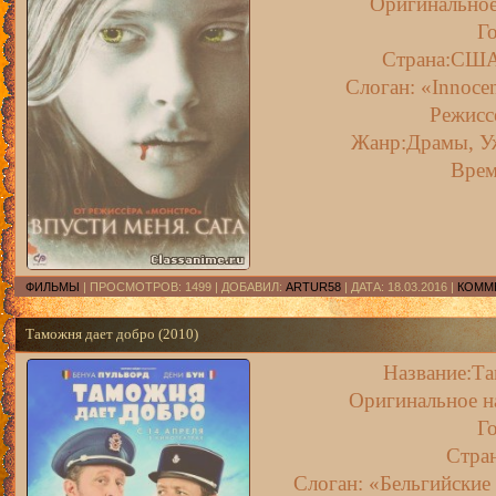
Оригинальное 
Го
Страна:США
Слоган:
«Innocen
Режисс
Жанр:Драмы, Уж
Врем
ФИЛЬМЫ
| ПРОСМОТРОВ: 1499 | ДОБАВИЛ:
ARTUR58
| ДАТА:
18.03.2016
|
КОММЕ
Таможня дает добро (2010)
Название:Та
Оригинальное на
Го
Стра
Слоган:
«Бельгийские 