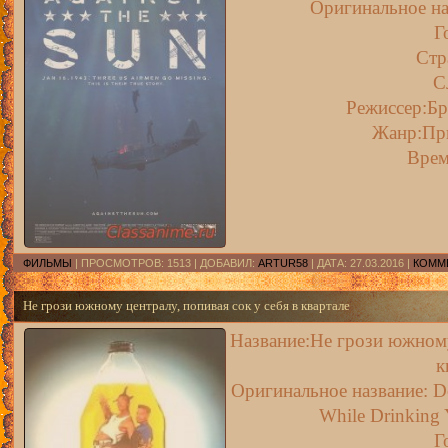
Оригинальное на
Г
Ст
С
Режиссер:Бр
Жанр:Пр
Врем
ФИЛЬМЫ
| ПРОСМОТРОВ: 1513 | ДОБАВИЛ:
ARTUR58
| ДАТА:
27.03.2016
|
КОММЕ
Не грози южному централу, попивая сок у себя в квартале
Название:Не грози южному
к
Оригинальное название:
D
While Drinking 
Г