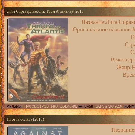
Лига Справедливости: Трон Атлантиды 2015
Название:Лига Справ
Оригинальное название:Jus
Г
Стр
С
Режиссер
Жанр:
Врем
ФИЛЬМЫ
| ПРОСМОТРОВ: 1483 | ДОБАВИЛ:
ARTUR58
| ДАТА:
27.03.2016
|
КОММЕ
Против солнца (2015)
Название