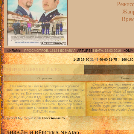
Режисс
Жан
Врем
ФИЛЬМЫ
| ПРОСМОТРОВ: 1512 | ДОБАВИЛ:
ARTUR58
| ДАТА:
18.03.2016
|
КОММЕ
1-15
16-30
31-45
46-60
61-75
...
166-180
ИНФОРМАЦИОННЫЙ БЛОК
О проекте
Немного 
Смотреть новинки аниме о
Classanime.ru - место где собранно огромное
можете смотреть аниме 2015
количество популярных аниме новинок в хорошем
новинки аниме: Наруто2 сезо
качестве. Все аниме сортированно по годам
собрано огромное количество
(2016,2015,2014 и тд). Также у нас есть список
хорошем качестве которые
лучших аниме онлайн, в формировании которого
собраны фильмы различных 
участвуют пользователи сайта. Просмотр аниме
онлайн, Турецкое кино онлай
онлайн в хорошем качестве бесплатно. anime online
Индийское кино онлайн.|Ан
2015,2016 года.
Copyright MyCorp © 2026
КлассАниме.ру
ДИЗАЙН И ВЁРСТКА NEARO