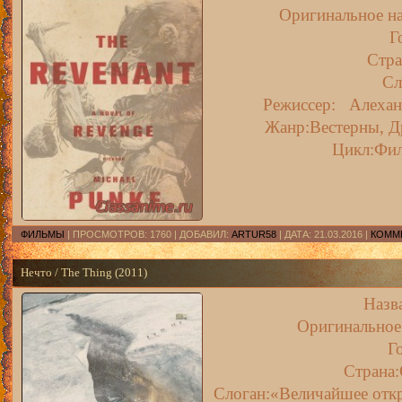
Оригинальное на
Г
Стр
Сл
Режиссер: Алехан
Жанр:Вестерны, Д
Цикл:Фил
ФИЛЬМЫ
| ПРОСМОТРОВ: 1760 | ДОБАВИЛ:
ARTUR58
| ДАТА:
21.03.2016
|
КОММЕ
Нечто / The Thing (2011)
Назв
Оригинальное 
Го
Страна
Слоган:«Величайшее откр