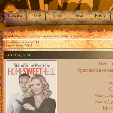
Менюшка
Кино
Аниме
Форум
Наруто
Главная
» Фильмы, сериалы, мультфильмы смотреть онлайн
Всего аниме в каталоге
:
193
Показано аниме
:
31-45
Север ада (2015)
Назван
Оригинальное наз
Г
Стр
С
Режиссер
Жанр:Др
Врем