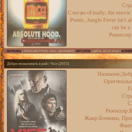
Стр
Слоган:«Finally, the movie th
Poetic, Jungle Fever isn't 
can be a 
Режиссер
ФИЛЬМЫ
| ПРОСМОТРОВ: 1511 | ДОБАВИЛ:
ARTUR58
| ДАТА:
26.03.2016
|
КОММЕ
Добро пожаловать в рай / Vice (2015)
Название:Добр
Оригинальн
Г
Стр
С
Режиссер:
Жанр:Боевики, При
Фант