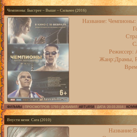
Чемпионы: Быстрее – Выше – Сильнее (2016)
Название:
Чемпионы: 
Г
Стра
С
Режиссер:
Жанр:Драмы, Р
Врем
ФИЛЬМЫ
| ПРОСМОТРОВ: 1793 | ДОБАВИЛ:
ARTUR58
| ДАТА:
20.03.2016
|
КОММЕ
Впусти меня: Сага (2010)
Название:В