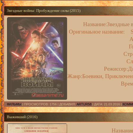
Звездные войны: Пробуждение силы (2015)
Название:Звездные 
Оригинаьное название: Sta
A
Г
Ст
Сл
Режиссер:Д
Жанр:Боевики, Приключенч
Врем
ФИЛЬМЫ
| ПРОСМОТРОВ: 1756 | ДОБАВИЛ:
ARTUR58
| ДАТА:
21.03.2016
|
КОММЕ
Выживший (2016)
Назван