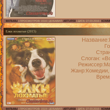
ФИЛЬМЫ
| ПРОСМОТРОВ: 1516 | ДОБАВИЛ:
ARTUR58
| ДАТА:
27.03.2016
|
КОММЕ
Елки лохматые (2015)
Название:
Го
Стра
Слоган:
«Вс
Режиссер:М
Жанр:Комедии,
Время
ФИЛЬМЫ
| ПРОСМОТРОВ: 1519 | ДОБАВИЛ:
ARTUR58
| ДАТА:
27.03.2016
|
КОММЕ