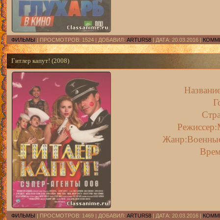
ФИЛЬМЫ
| ПРОСМОТРОВ: 1524 | ДОБАВИЛ:
ARTUR58
| ДАТА:
20.03.2016
|
КОММЕ
Гитлер капут! (2008)
Название
Г
Стра
Режиссер:
Жанр:Военные
Врем
ФИЛЬМЫ
| ПРОСМОТРОВ: 1469 | ДОБАВИЛ:
ARTUR58
| ДАТА:
20.03.2016
|
КОММЕ