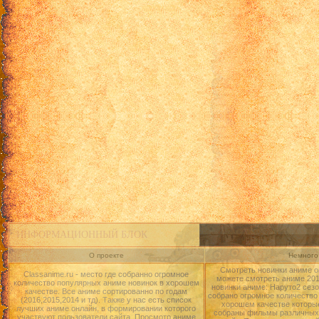
ИНФОРМАЦИОННЫЙ БЛОК
О проекте
Немного 
Смотреть новинки аниме о
Classanime.ru - место где собранно огромное
можете смотреть аниме 2015
количество популярных аниме новинок в хорошем
новинки аниме: Наруто2 сезо
качестве. Все аниме сортированно по годам
собрано огромное количество
(2016,2015,2014 и тд). Также у нас есть список
хорошем качестве которые
лучших аниме онлайн, в формировании которого
собраны фильмы различных 
участвуют пользователи сайта. Просмотр аниме