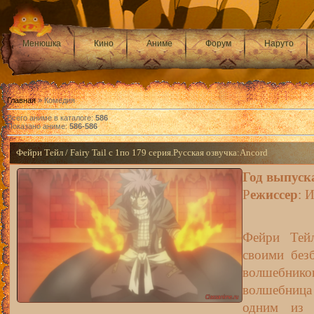
Менюшка
Кино
Аниме
Форум
Наруто
Главная
»
Комедия
Всего аниме в каталоге
:
586
Показано аниме
:
586-586
Фейри Тейл / Fairy Tail с 1по 179 серия.Русская озвучка:Ancord
Год выпуск
Р
ежиссер
: 
Фейри Тей
своими без
волшебни
волшебница
одним из 