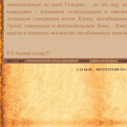
замечательную на свете Гильдию… до тех пор, по
камрадами – взрывным огнедышащим и сметаю
летающим говорящим котом Хэппи, эксгибициони
Эрзой, гламурным и любвеобильным Локи… Вмест
врагов и пережить множество незабываемых прикл
P.S:Аниме супер!!!
ХВОСТ ФЕИ
| ПРОСМОТРОВ: 15132 | ДОБАВИЛ:
GROM
| ДАТА:
07.01.2011
|
КОММ
1-13
14-26
...
560-572
573-585
586-