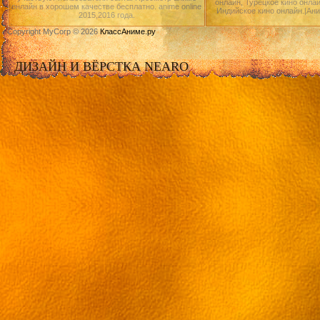
онлайн, Турецкое кино онлай
онлайн в хорошем качестве бесплатно. anime online
Индийское кино онлайн.|Ан
2015,2016 года.
Copyright MyCorp © 2026
КлассАниме.ру
ДИЗАЙН И ВЁРСТКА NEARO