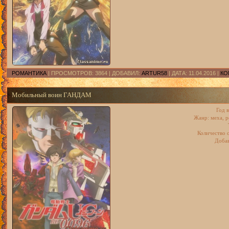
РОМАНТИКА
| ПРОСМОТРОВ: 3864 | ДОБАВИЛ:
ARTUR58
| ДАТА:
11.04.2016
|
КО
Мобильный воин ГАНДАМ
Год 
Жанр: меха, р
Количество с
Добав