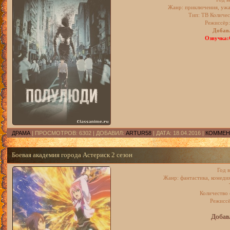
Жанр: приключения, ужас
Тип: ТВ Количес
Режиссёр
Добавл
Озвучка:
ДРАМА
| ПРОСМОТРОВ: 6302 | ДОБАВИЛ:
ARTUR58
| ДАТА:
18.04.2016
|
КОММЕНТ
Боевая академия города Астериск 2 сезон
Год 
Жанр: фантастика, комедия
Количество 
Режисс
Добавл