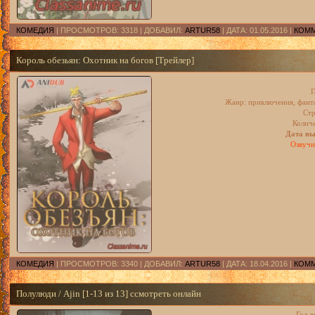
КОМЕДИЯ
| ПРОСМОТРОВ: 3318 | ДОБАВИЛ:
ARTUR58
| ДАТА:
01.05.2016
|
КОММ
Король обезьян: Охотник на богов [Трейлер]
Г
Жанр: приключения, фанта
Стр
Количе
Дата вы
Озвучи
КОМЕДИЯ
| ПРОСМОТРОВ: 3340 | ДОБАВИЛ:
ARTUR58
| ДАТА:
18.04.2016
|
КОММ
Полулюди / Ajin [1-13 из 13] cсмотреть онлайн
Год 