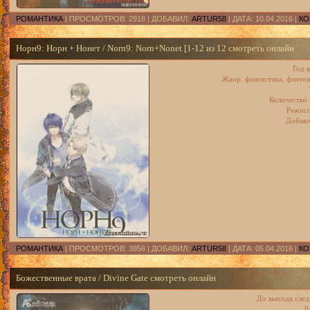
РОМАНТИКА
| ПРОСМОТРОВ: 2918 | ДОБАВИЛ:
ARTUR58
| ДАТА:
10.04.2016
|
КО
Норн9: Норн + Нонет / Norn9: Norn+Nonet [1-12 из 12 смотреть онлайн
Год 
Жанр: фантастика, фэнтез
Количество 
Режисс
Добавл
РОМАНТИКА
| ПРОСМОТРОВ: 3856 | ДОБАВИЛ:
ARTUR58
| ДАТА:
05.04.2016
|
КО
Божественные врата / Divine Gate смотреть онлайн
До выхода след
0