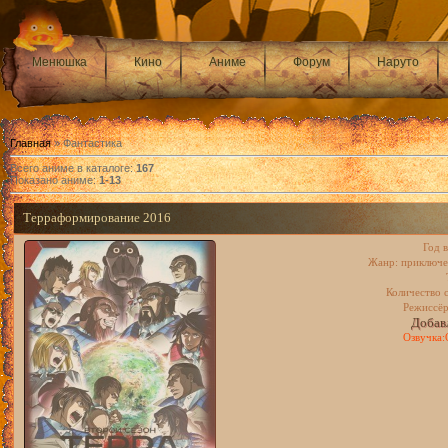
Менюшка
Кино
Аниме
Форум
Наруто
Главная
»
Фантастика
Всего аниме в каталоге
:
167
Показано аниме
:
1-13
Терраформирование 2016
Год 
Жанр: приключе
Количество с
Режиссё
Добавл
Озвучка: