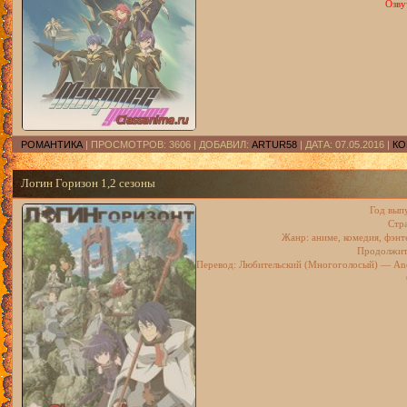
Озву
РОМАНТИКА
| ПРОСМОТРОВ: 3606 | ДОБАВИЛ:
ARTUR58
| ДАТА:
07.05.2016
|
КО
Логин Горизон 1,2 сезоны
Год вып
Стр
Жанр: аниме, комедия, фэнт
Продолжите
Перевод: Любительский (Многоголосый) — Ancor