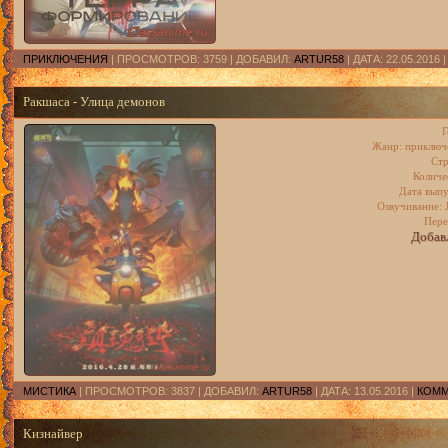
ПРИКЛЮЧЕНИЯ
| ПРОСМОТРОВ: 3759 | ДОБАВИЛ:
ARTUR58
| ДАТА:
22.05.2016
Ракшаса - Улица демонов
Г
Жанр: приключе
Стр
Количе
Дата выпу
Озвучивание: 
Пере
Добавл
МИСТИКА
| ПРОСМОТРОВ: 3837 | ДОБАВИЛ:
ARTUR58
| ДАТА:
13.05.2016
|
КОММ
Кизнайвер