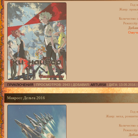
Год 
Жанр: прикл
Количество с
Режиссёр
Добав
Озвуч
ПРИКЛЮЧЕНИЯ
| ПРОСМОТРОВ: 2943 | ДОБАВИЛ:
ARTUR58
| ДАТА:
13.05.2016
Макросс Дельта 2016
Год 
Жанр: меха, романти
Количество с
Режиссёр
Добав