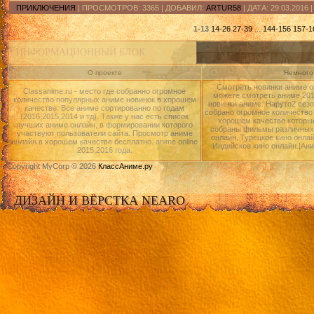
ПРИКЛЮЧЕНИЯ
| ПРОСМОТРОВ: 3365 | ДОБАВИЛ:
ARTUR58
| ДАТА:
29.03.2016
1-13
14-26
27-39
...
144-156
157-1
ИНФОРМАЦИОННЫЙ БЛОК
О проекте
Немного 
Смотреть новинки аниме о
Classanime.ru - место где собранно огромное
можете смотреть аниме 2015
количество популярных аниме новинок в хорошем
новинки аниме: Наруто2 сезо
качестве. Все аниме сортированно по годам
собрано огромное количество
(2016,2015,2014 и тд). Также у нас есть список
хорошем качестве которые
лучших аниме онлайн, в формировании которого
собраны фильмы различных 
участвуют пользователи сайта. Просмотр аниме
онлайн, Турецкое кино онлай
онлайн в хорошем качестве бесплатно. anime online
Индийское кино онлайн.|Ан
2015,2016 года.
Copyright MyCorp © 2026
КлассАниме.ру
ДИЗАЙН И ВЁРСТКА NEARO