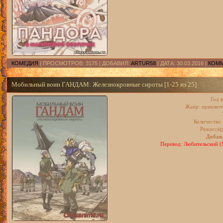
КОМЕДИЯ
| ПРОСМОТРОВ: 3175 | ДОБАВИЛ:
ARTUR58
| ДАТА:
30.03.2016
|
КОММ
Мобильный воин ГАНДАМ: Железнокровные сироты [1-25 из 25]
Год 
Жанр: приключе
Количество 
Режиссёр
Добавл
Перевод: Любительский (