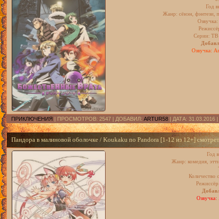
Год в
Жанр: сёнэн, фэнтези, 
Озвучка:
Режиссё
Серии: ТВ 
Добавл
Озвучка: A
ПРИКЛЮЧЕНИЯ
| ПРОСМОТРОВ: 2547 | ДОБАВИЛ:
ARTUR58
| ДАТА:
31.03.2016
Пандора в малиновой оболочке / Koukaku no Pandora [1-12 из 12+] смотре
Год 
Жанр: комедия, этт
Количество с
Режиссёр
Добавл
Озвучка: 