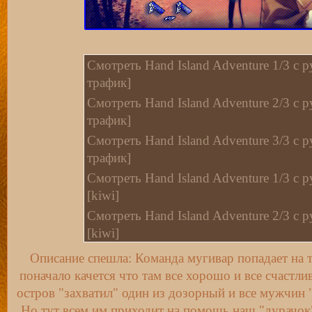
Смотреть Hand Island Adventure 1/3 c р
трафик]
Смотреть Hand Island Adventure 2/3 c р
трафик]
Смотреть Hand Island Adventure 3/3 c р
трафик]
Смотреть Hand Island Adventure 1/3 с 
[kiwi]
Смотреть Hand Island Adventure 2/3 с 
[kiwi]
Смотреть Hand Island Adventure 3/3 с 
Описание спешла: Команда мугивар попадает на 
[kiwi]
поначало качется что там все хорошо и все счастли
Смотреть Hand Island Adventure 1/3 с 
остров "захватил" один из дозорный и все мужчин "
[Myvi]
Но тут всем им приходит на помощь наш "дурачок"