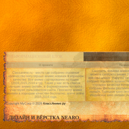
ИНФОРМАЦИОННЫЙ БЛОК
О проекте
Немног
Смотреть новинки аниме 
Classanime.ru - место где собранно огромное
можете смотреть аниме 20
количество популярных аниме новинок в хорошем
новинки аниме: Наруто2 се
качестве. Все аниме сортированно по годам
собрано огромное количест
(2016,2015,2014 и тд). Также у нас есть список
хорошем качестве котор
лучших аниме онлайн, в формировании которого
собраны фильмы различны
участвуют пользователи сайта. Просмотр аниме
онлайн, Турецкое кино онл
онлайн в хорошем качестве бесплатно. anime online
Индийское кино онлайн.|А
2015,2016 года.
Copyright MyCorp © 2026
КлассАниме.ру
ДИЗАЙН И ВЁРСТКА NEARO