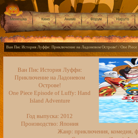
Менюшка
Кино
Аниме
Форум
Наруто
Ван Пис История Луффи: Приключение на Ладоневом Острове! / One Piece Ep
Ван Пис История Луффи:
Приключение на Ладоневом
Острове!
One Piece Episode of Luffy: Hand
Island Adventure
Год выпуска: 2012
Производство: Япония
Жанр: приключения, комедия, ф