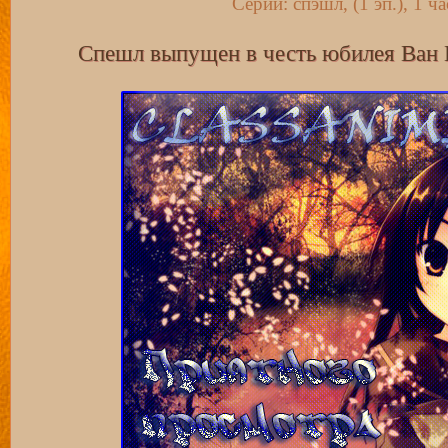
Серии: спэшл, (1 эп.), 1 ч
Спешл выпущен в честь юбилея Ван П