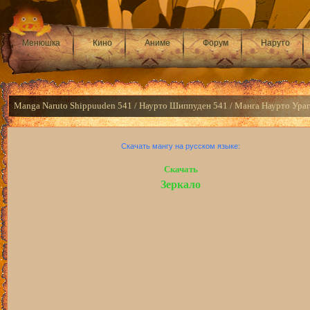
Менюшка
Кино
Аниме
Форум
Наруто
Manga Naruto Shippuuden 541 / Наурто Шиппуден 541 / Манга Наурто Ура
Скачать мангу на русском языке:
Скачать
Зеркало