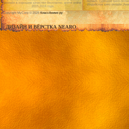
онлайн, Турецкое кино онлай
онлайн в хорошем качестве бесплатно. anime online
Индийское кино онлайн.|Ан
2015,2016 года.
Copyright MyCorp © 2026
КлассАниме.ру
ДИЗАЙН И ВЁРСТКА NEARO