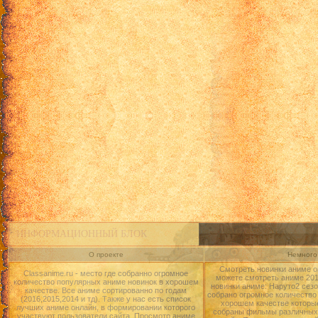
ИНФОРМАЦИОННЫЙ БЛОК
О проекте
Немного 
Смотреть новинки аниме о
Classanime.ru - место где собранно огромное
можете смотреть аниме 2015
количество популярных аниме новинок в хорошем
новинки аниме: Наруто2 сезо
качестве. Все аниме сортированно по годам
собрано огромное количество
(2016,2015,2014 и тд). Также у нас есть список
хорошем качестве которые
лучших аниме онлайн, в формировании которого
собраны фильмы различных 
участвуют пользователи сайта. Просмотр аниме