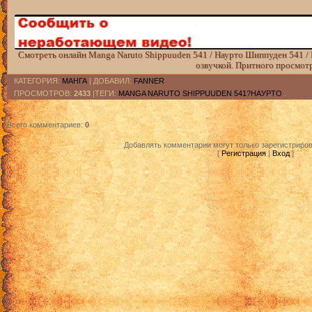
Смотреть онлайн Manga Naruto Shippuuden 541 / Наурто Шиппуден 541 /
озвучкой. Притного просмот
КАТЕГОРИЯ
:
МАНГА
|
ДОБАВИЛ
:
FANNER
ПРОСМОТРОВ
:
2433
|ТЕГИ:
MANGA NARUTO SHIPPUUDEN 541?НАУРТО
.
Всего комментариев
:
0
Добавлять комментарии могут только зарегистриро
[
Регистрация
|
Вход
]