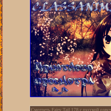
Смотреть Fairy Tail 178 c русской озву