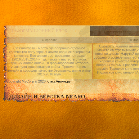
ИНФОРМАЦИОННЫЙ БЛОК
О проекте
Немног
Смотреть новинки аниме 
Classanime.ru - место где собранно огромное
можете смотреть аниме 20
количество популярных аниме новинок в хорошем
новинки аниме: Наруто2 се
качестве. Все аниме сортированно по годам
собрано огромное количест
(2016,2015,2014 и тд). Также у нас есть список
хорошем качестве котор
лучших аниме онлайн, в формировании которого
собраны фильмы различны
участвуют пользователи сайта. Просмотр аниме
онлайн, Турецкое кино онл
онлайн в хорошем качестве бесплатно. anime online
Индийское кино онлайн.|А
2015,2016 года.
Copyright MyCorp © 2026
КлассАниме.ру
ДИЗАЙН И ВЁРСТКА NEARO