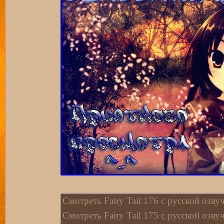
Смотреть Fairy Tail 176 c русской озву
Смотреть Fairy Tail 175 с русской озвуч