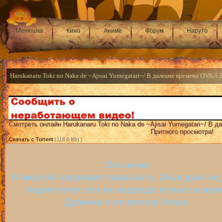
Менюшка
Кино
Аниме
Форум
Наруто
Harukanaru Toki no Naka de ~Ajisai Yumegatari~/ В далекие времена OVA-1,
Смотреть онлайн Harukanaru Toki no Naka de ~Ajisai Yumegatari~/ В д
Притного просмотра!
[
Скачать с Torrent
(118.6 Kb) ]
Описание:
В мире Кё назревает опасность. Злые духи не
людям покоя, вся их надежда только на жри
Дракона и ее воинов Хачиё.