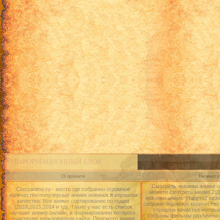
ИНФОРМАЦИОННЫЙ БЛОК
О проекте
Немного 
Смотреть новинки аниме о
Classanime.ru - место где собранно огромное
можете смотреть аниме 2015
количество популярных аниме новинок в хорошем
новинки аниме: Наруто2 сезо
качестве. Все аниме сортированно по годам
собрано огромное количество
(2016,2015,2014 и тд). Также у нас есть список
хорошем качестве которые
лучших аниме онлайн, в формировании которого
собраны фильмы различных 
участвуют пользователи сайта. Просмотр аниме