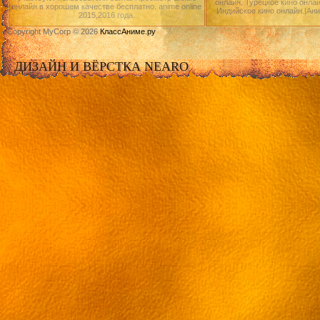
онлайн, Турецкое кино онлай
онлайн в хорошем качестве бесплатно. anime online
Индийское кино онлайн.|Ан
2015,2016 года.
Copyright MyCorp © 2026
КлассАниме.ру
ДИЗАЙН И ВЁРСТКА NEARO