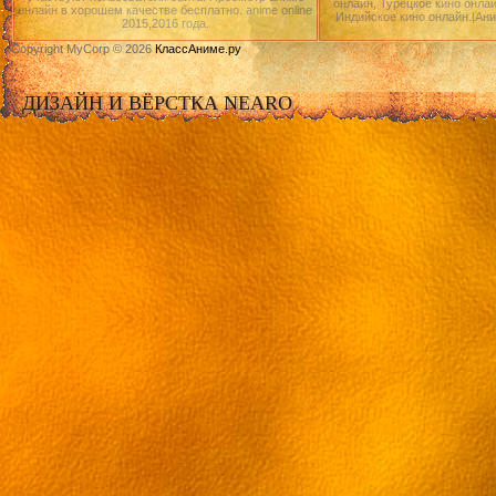
онлайн, Турецкое кино онлай
онлайн в хорошем качестве бесплатно. anime online
Индийское кино онлайн.|Ан
2015,2016 года.
Copyright MyCorp © 2026
КлассАниме.ру
ДИЗАЙН И ВЁРСТКА NEARO