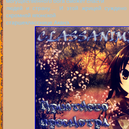
могущественного бога сможет спасти
людей и страну… И этой жрицей суждено 
скромной японской
старшекласснице Аканэ.