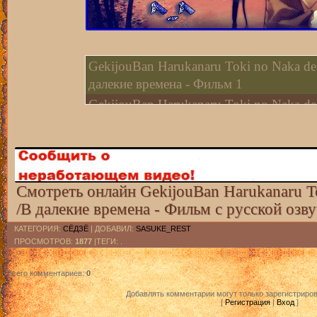
GekijouBan Harukanaru Toki no Naka d
далекие времена - Фильм 1
GekijouBan Harukanaru Toki no Naka d
далекие времена - Фильм2
Смотреть онлайн GekijouBan Harukanaru T
/В далекие времена - Фильм с русской озв
КАТЕГОРИЯ
:
СЁДЗЁ
|
ДОБАВИЛ
:
SASUKE_REST
ПРОСМОТРОВ
:
1877
|ТЕГИ: .
Всего комментариев
:
0
Добавлять комментарии могут только зарегистриро
[
Регистрация
|
Вход
]