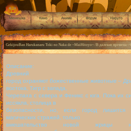
Менюшка
Кино
Аниме
Форум
Наруто
GekijouBan Harukanaru Toki no Naka de ~MaiHitoyo~ /В далекие времена -
Описание:
Древний
город охраняют божественные животные – Др
востока, Тигр с запада,
Черепаха с севера и Феникс с юга. Пока их с
иссякла, столица в
безопасности, но, если город лишится 
магических стражей, только
вмешательство новой жрицы но