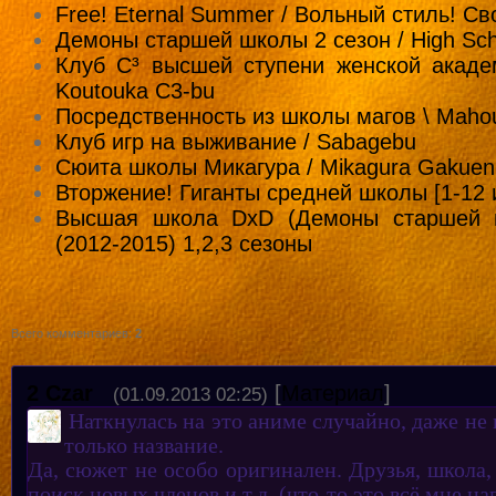
Free! Eternal Summer / Вольный стиль! Св
Демоны старшей школы 2 сезон / High Sch
Клуб C³ высшей ступени женской академ
Koutouka C3-bu
Посредственность из школы магов \ Mahou
Клуб игр на выживание / Sabagebu
Сюита школы Микагура / Mikagura Gakuen 
Вторжение! Гиганты средней школы [1-12 
Высшая школа DxD (Демоны старшей 
(2012-2015) 1,2,3 сезоны
Всего комментариев
:
2
2
Czar
[
Материал
]
(01.09.2013 02:25)
Наткнулась на это аниме случайно, даже не 
только название.
Да, сюжет не особо оригинален. Друзья, школа,
поиск новых членов и т.д. (что-то это всё мне н