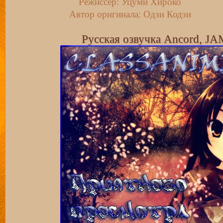
Режиссер: Уцуми Хироко
Автор оригинала: Одзи Кодзи
Русская озвучка Ancord, JA