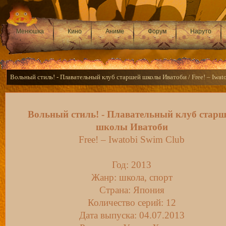
Менюшка
Кино
Аниме
Форум
Наруто
Вольный стиль! - Плавательный клуб старшей школы Иватоби / Free! – Iwat
Вольный стиль! - Плавательный клуб старш
школы Иватоби
Free! – Iwatobi Swim Club
Год: 2013
Жанр: школа, спорт
Страна: Япония
Количество серий: 12
Дата выпуска: 04.07.2013