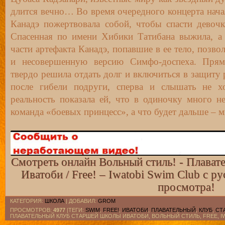
длится вечно… Во время очередного концерта начал
Канадэ пожертвовала собой, чтобы спасти девочк
Спасенная по имени Хибики Татибана выжила, а 
части артефакта Канадэ, попавшие в ее тело, позв
и несовершенную версию Симфо-доспеха. Прям
твердо решила отдать долг и включиться в защиту
после гибели подруги, сперва и слышать не х
реальность показала ей, что в одиночку много н
команда «боевых принцесс», а что будет дальше – м
Смотреть онлайн Вольный стиль! - Плават
Иватоби / Free! – Iwatobi Swim Club с р
просмотра!
КАТЕГОРИЯ
:
ШКОЛА
|
ДОБАВИЛ
:
GROM
ПРОСМОТРОВ
:
4977
|ТЕГИ:
SWIM
,
FREE!
,
ИВАТОБИ
,
ПЛАВАТЕЛЬНЫЙ
,
КЛУБ
,
СТ
ПЛАВАТЕЛЬНЫЙ КЛУБ СТАРШЕЙ ШКОЛЫ ИВАТОБИ, ВОЛЬНЫЙ СТИЛЬ, FREE, IW