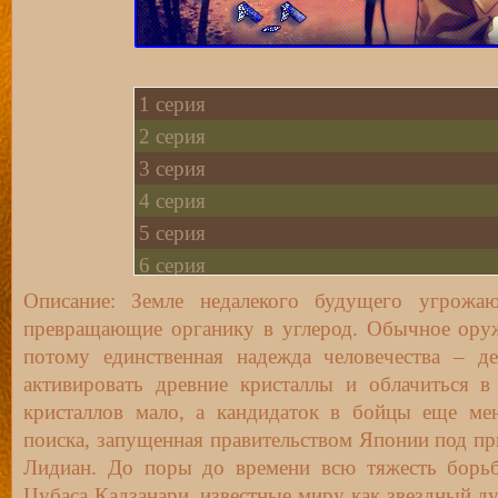
1 серия
2 серия
3 серия
4 серия
5 серия
6 серия
7 серия
Описание: Земле недалекого будущего угрожа
превращающие органику в углерод. Обычное оруж
8 серия
потому единственная надежда человечества – д
9 серия
активировать древние кристаллы и облачиться 
10 серия
кристаллов мало, а кандидаток в бойцы еще ме
поиска, запущенная правительством Японии под п
Лидиан. До поры до времени всю тяжесть борь
Цубаса Кадзанари, известные миру как звездный ду