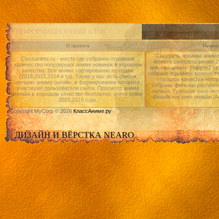
ИНФОРМАЦИОННЫЙ БЛОК
О проекте
Немног
Смотреть новинки аниме 
Classanime.ru - место где собранно огромное
можете смотреть аниме 20
количество популярных аниме новинок в хорошем
новинки аниме: Наруто2 се
качестве. Все аниме сортированно по годам
собрано огромное количест
(2016,2015,2014 и тд). Также у нас есть список
хорошем качестве котор
лучших аниме онлайн, в формировании которого
собраны фильмы различны
участвуют пользователи сайта. Просмотр аниме
онлайн, Турецкое кино онл
онлайн в хорошем качестве бесплатно. anime online
Индийское кино онлайн.|А
2015,2016 года.
Copyright MyCorp © 2026
КлассАниме.ру
ДИЗАЙН И ВЁРСТКА NEARO