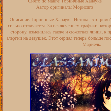
Снято по манге: Горничные Ханаукё
Автор оригинала: Морисигэ
Описание: Горничные Ханаукё: Истина - это ремей
сильно отличается. За исключением графики, кото
сторону, изменилась также и сюжетная линия, к 
алергии на девушек. Этот сериал теперь больше п
Мариель.