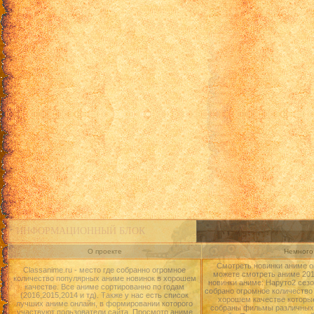
ИНФОРМАЦИОННЫЙ БЛОК
О проекте
Немного 
Смотреть новинки аниме о
Classanime.ru - место где собранно огромное
можете смотреть аниме 2015
количество популярных аниме новинок в хорошем
новинки аниме: Наруто2 сезо
качестве. Все аниме сортированно по годам
собрано огромное количество
(2016,2015,2014 и тд). Также у нас есть список
хорошем качестве которые
лучших аниме онлайн, в формировании которого
собраны фильмы различных 
участвуют пользователи сайта. Просмотр аниме