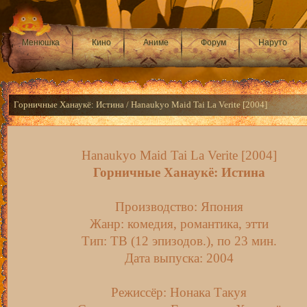
Менюшка
Кино
Аниме
Форум
Наруто
Горничные Ханаукё: Истина / Hanaukyo Maid Tai La Verite [2004]
Hanaukyo Maid Tai La Verite [2004]
Горничные Ханаукё: Истина
Производство: Япония
Жанр: комедия, романтика, этти
Тип: ТВ (12 эпизодов.), по 23 мин.
Дата выпуска: 2004
Режиссёр: Нонака Такуя