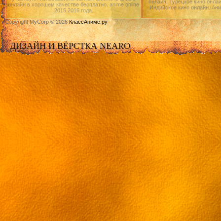
онлайн, Турецкое кино онлай
онлайн в хорошем качестве бесплатно. anime online
Индийское кино онлайн.|Ан
2015,2016 года.
Copyright MyCorp © 2026
КлассАниме.ру
ДИЗАЙН И ВЁРСТКА NEARO