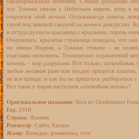
паранормальным явлениям. Сэмпай доходчиво объ
что Томоки связан с Небесным миром, вход в к
откроется этой ночью. Остальные-де ответы лежа
герой под вековой сакурой на ночное дежурство. Ко
и оттуда рухнула красавица с крыльями, парень пон
Очнувшись, крылатая странница поведала, что она
по имени Икария, а Томоки отныне – ее хозяи
счастлива исполнить. Технических ограничений нет
хочешь – мир разрушим. Вот только, попробовав, С
любые желания рано или поздно придется платить, 
не вся правда, и как бы не пришлось разбираться с
Вот такая у парня наступила «спокойная жизнь»!
Оригинальное название
: Sora no Otoshimono Fort
Год
: 2010
Страна
: Япония
Режиссер
: Сайто Хисаси
Жанр
: Комедия, романтика, этти