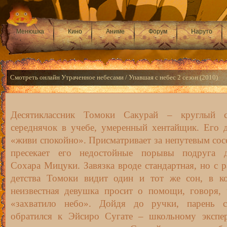
Менюшка
Кино
Аниме
Форум
Наруто
Смотреть онлайн Утраченное небесами / Упавшая с небес 2 сезон (2010)
Десятиклассник Томоки Сакурай – круглый с
середнячок в учебе, умеренный хентайщик. Его д
«живи спокойно». Присматривает за непутевым сос
пресекает его недостойные порывы подруга д
Сохара Мицуки. Завязка вроде стандартная, но с р
детства Томоки видит один и тот же сон, в к
неизвестная девушка просит о помощи, говоря, 
«захватило небо». Дойдя до ручки, парень 
обратился к Эйсиро Сугате – школьному экспе