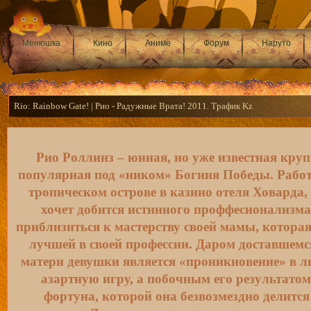
Менюшка
Кино
Аниме
Форум
Наруто
Rio: Rainbow Gate! | Рио - Радужные Врата! 2011. Трафик Kz
Рио Роллинз – юнная, но уже известная круп
популярная под «ником» Богиня Победы. Работ
тропическом острове в казино отеля Ховарда,
хочет добится истинного проффесионализма
приблизиться к мастерству своей мамы, котора
лучшей в своей профессии. Даром доставшемс
матери девушки является «проникновение» в 
азартную игру, а побочным его результатом
фортуна, которой она безвозмездно делится