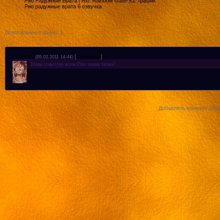
Рио Радужные Врата | Rio: Rainbow Gate! KZ трафик
Рио радужные врата 6 озвучка
Всего комментариев
:
1
1
Grom
[
Материал
]
(05.02.2011 14:44)
Ыыы советую всем.Рио такая тёлка!
Добавлять комментарии 