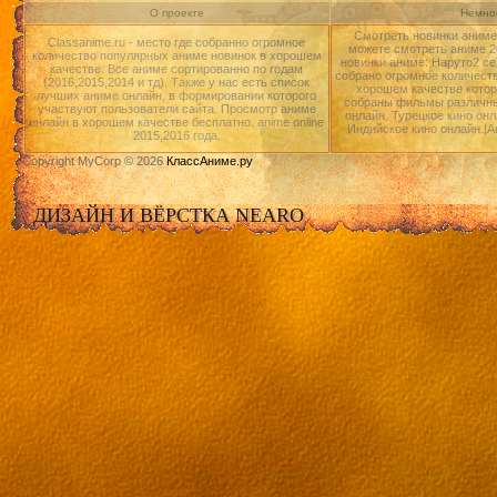
О проекте
Немног
Смотреть новинки аниме 
Classanime.ru - место где собранно огромное
можете смотреть аниме 20
количество популярных аниме новинок в хорошем
новинки аниме: Наруто2 се
качестве. Все аниме сортированно по годам
собрано огромное количест
(2016,2015,2014 и тд). Также у нас есть список
хорошем качестве котор
лучших аниме онлайн, в формировании которого
собраны фильмы различны
участвуют пользователи сайта. Просмотр аниме
онлайн, Турецкое кино онл
онлайн в хорошем качестве бесплатно. anime online
Индийское кино онлайн.|А
2015,2016 года.
Copyright MyCorp © 2026
КлассАниме.ру
ДИЗАЙН И ВЁРСТКА NEARO