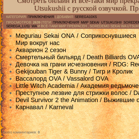
Смотреть онлайн И всё-таки мир прекра
11 cерия [rutube]
Utsukushii с русской озвучкой. П
12 cерия [rutube]
КАТЕГОРИЯ
:
ПРИКЛЮЧЕНИЯ
|
ДОБАВИЛ
:
SEREGA10XS
ПРОСМОТРОВ
:
2639
|ТЕГИ:
ПРИКЛЮЧЕНИЯ
,
МИР
,
SEKAI
,
UTSUKUSHII
,
SOREDE
SEREGA_LUS)
,
WA
И ВСЁ-ТАКИ МИР ПРЕКРАСЕН , SOREDEMO SEKAI WA UTSUKU
Meguriau Sekai ONA / Соприкоснувшиеся 
Мир вокруг нас
Акварион 2 сезон
Смертельный бильярд / Death Billiards OV
Девочка на грани исчезновения / RDG: Red
Gekijouban Tiger & Bunny / Тигр и Кролик
Вассалорд OVA / Vassalord OVA
Little Witch Academia / Академия ведьмоче
Преступное лезвие для стрижки волос / Da
Devil Survivor 2 the Animation / Выжившие
Карнавал / Karneval
Всего комментариев
:
0