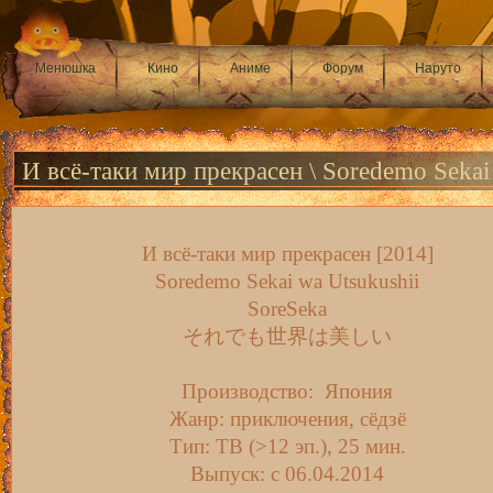
Менюшка
Кино
Аниме
Форум
Наруто
И всё-таки мир прекрасен \ Soredemo Sekai
И всё-таки мир прекрасен [2014]
Soredemo Sekai wa Utsukushii
SoreSeka
それでも世界は美しい
Производство: Япония
Жанр: приключения, сёдзё
Тип: ТВ (>12 эп.), 25 мин.
Выпуск: c 06.04.2014