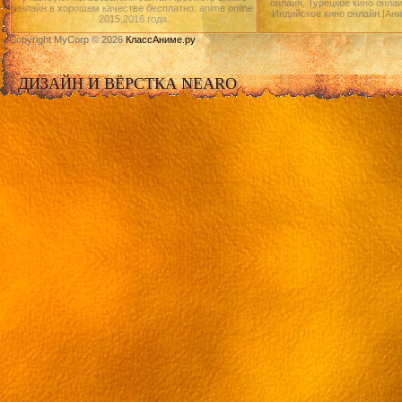
онлайн, Турецкое кино онлай
онлайн в хорошем качестве бесплатно. anime online
Индийское кино онлайн.|Ан
2015,2016 года.
Copyright MyCorp © 2026
КлассАниме.ру
ДИЗАЙН И ВЁРСТКА NEARO