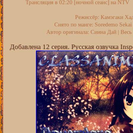
Трансляция в 02:20 [ночной сеанс] на NTV
Режиссёр: Камэгаки Ха
Снято по манге: Soredemo Sekai 
Автор оригинала: Сиина Дай | Весь
Добавлена 12 серия. Русская озвучка Insp