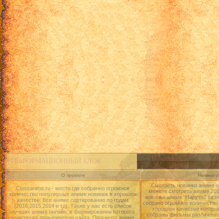
ИНФОРМАЦИОННЫЙ БЛОК
О проекте
Немного 
Смотреть новинки аниме о
Classanime.ru - место где собранно огромное
можете смотреть аниме 2015
количество популярных аниме новинок в хорошем
новинки аниме: Наруто2 сезо
качестве. Все аниме сортированно по годам
собрано огромное количество
(2016,2015,2014 и тд). Также у нас есть список
хорошем качестве которые
лучших аниме онлайн, в формировании которого
собраны фильмы различных 
участвуют пользователи сайта. Просмотр аниме